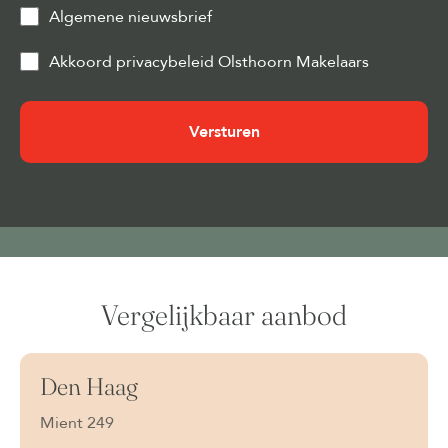
Algemene nieuwsbrief
Privacy
Akkoord privacybeleid Olsthoorn Makelaars
&
Cookies
(Vereist)
Vergelijkbaar aanbod
Den Haag
Beschikbaar
Mient 249