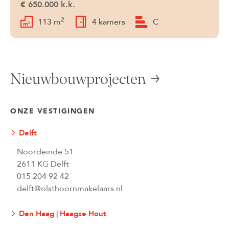
€ 650.000 k.k.
2
113 m
4 kamers
C
Nieuwbouwprojecten
ONZE VESTIGINGEN
Delft
Noordeinde 51
2611 KG Delft
015 204 92 42
delft@olsthoornmakelaars.nl
Den Haag | Haagse Hout