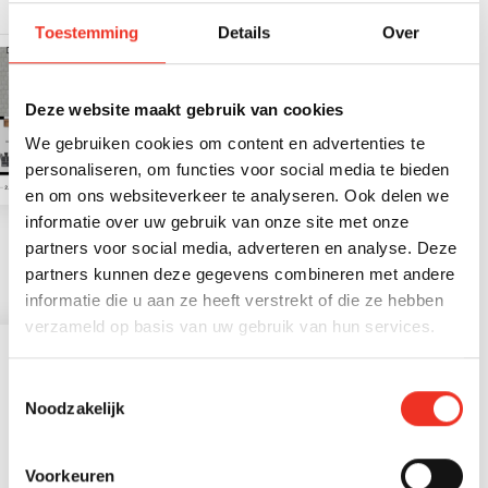
Garage
Geen garage
Ligging
Aantal kamers
Verwarming
Bijzonderheden
Ligging hoofdtuin
Eigendom
Aan rustige weg, in
5
Cv ketel
Gedeeltelijk gestoffeerd
Noordoost
Volle eigendom
Toestemming
Details
Over
Voorzieningen
woonwijk, beschutte
Voorzien van verwarming,
ligging
voorzien van elektra
Aantal slaapkamers
Warm water
Permanente bewoning
Kwaliteit tuin
Perceelnummer
3
Cv ketel
Ja
Verzorgd
6688
Deze website maakt gebruik van cookies
Aantal badkamers
C.v.-ketel type
Huidig gebruik
Index
1
Gas
Woonruimte
2
We gebruiken cookies om content en advertenties te
personaliseren, om functies voor social media te bieden
Badkamervoorzieningen
C.v.-ketel bouwjaar
Huidige bestemming
Ligbad, wastafel,
2011
Woonruimte
en om ons websiteverkeer te analyseren. Ook delen we
wastafelmeubel
informatie over uw gebruik van onze site met onze
Energie einddatum
2036-05-26
partners voor social media, adverteren en analyse. Deze
Aantal woonlagen
1 woonlagen
partners kunnen deze gegevens combineren met andere
STATISTIEKEN
informatie die u aan ze heeft verstrekt of die ze hebben
verzameld op basis van uw gebruik van hun services.
Leeftijd buurtbewoners
Toestemmingsselectie
Noodzakelijk
Voorkeuren