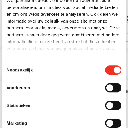
We gebruiken cookies om content en advertenties te
personaliseren, om functies voor social media te bieden
2
Externe bergruimte
6 m
en om ons websiteverkeer te analyseren. Ook delen we
informatie over uw gebruik van onze site met onze
partners voor social media, adverteren en analyse. Deze
partners kunnen deze gegevens combineren met andere
informatie die u aan ze heeft verstrekt of die ze hebben
verzameld op basis van uw gebruik van hun services.
Toestemmingsselectie
Noodzakelijk
STATISTIEKEN
Voorkeuren
Leeftijd in gemeente
Lee
Statistieken
Marketing