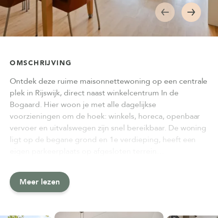
OMSCHRIJVING
Ontdek deze ruime maisonnettewoning op een centrale
plek in Rijswijk, direct naast winkelcentrum In de
Bogaard. Hier woon je met alle dagelijkse
voorzieningen om de hoek: winkels, horeca, openbaar
vervoer en uitvalswegen zijn snel bereikbaar. De woning
ligt op de begane grond en 1e verdieping, heeft een
eigen parkeerplaats op afgesloten terrein…
Meer lezen