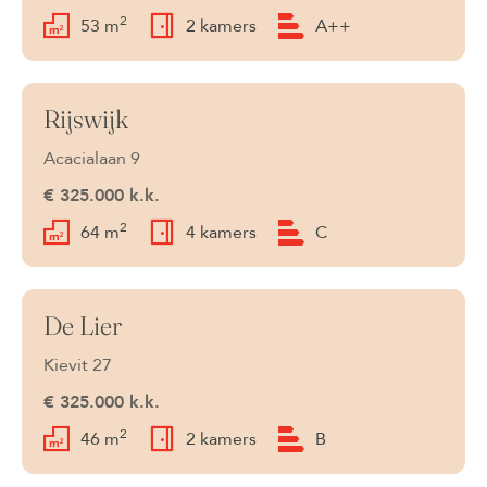
2
53 m
2 kamers
A++
Rijswijk
Verkocht onder voorbehoud
Acacialaan 9
€ 325.000 k.k.
2
64 m
4 kamers
C
De Lier
Verkocht onder voorbehoud
Kievit 27
€ 325.000 k.k.
2
46 m
2 kamers
B