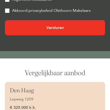
Privacy
Akkoord privacybeleid Olsthoorn Makelaars
&
Cookies
(Vereist)
Vergelijkbaar aanbod
Den Haag
Onder bod
Leyweg 1259
€ 325.000 k.k.