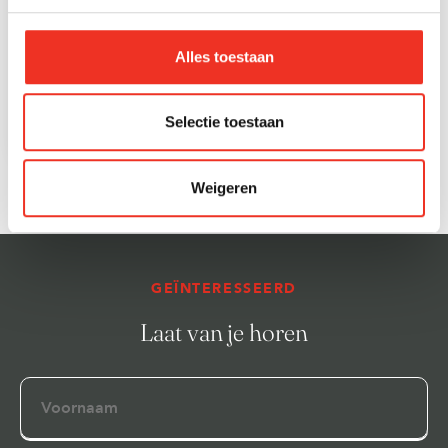
Aantal badkamers
1
Alles toestaan
Badkamervoorzieningen
Ligbad, toilet, douche,
wastafel
Selectie toestaan
Aantal woonlagen
1 woonlagen
2
Externe bergruimte
5 m
Weigeren
GEÏNTERESSEERD
Laat van je horen
Voornaam