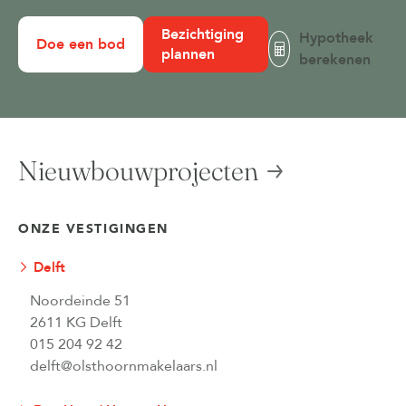
Bezichtiging
Hypotheek
Doe een bod
plannen
berekenen
Nieuwbouwprojecten
ONZE VESTIGINGEN
Delft
Noordeinde 51
2611 KG Delft
015 204 92 42
delft@olsthoornmakelaars.nl