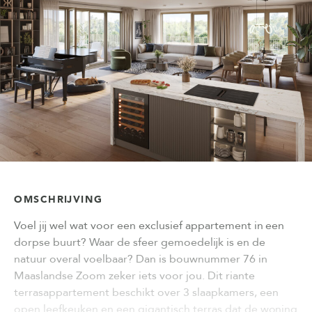
OMSCHRIJVING
Voel jij wel wat voor een exclusief appartement in een
dorpse buurt? Waar de sfeer gemoedelijk is en de
natuur overal voelbaar? Dan is bouwnummer 76 in
Maaslandse Zoom zeker iets voor jou. Dit riante
terrasappartement beschikt over 3 slaapkamers, een
open leefkeuken en een gigantisch terras dat de woning