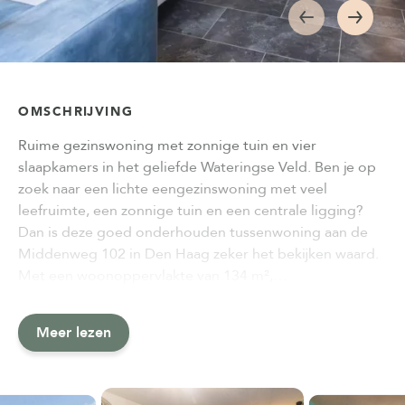
OMSCHRIJVING
Ruime gezinswoning met zonnige tuin en vier
slaapkamers in het geliefde Wateringse Veld. Ben je op
zoek naar een lichte eengezinswoning met veel
leefruimte, een zonnige tuin en een centrale ligging?
Dan is deze goed onderhouden tussenwoning aan de
Middenweg 102 in Den Haag zeker het bekijken waard.
Met een woonoppervlakte van 134 m²,…
Meer lezen