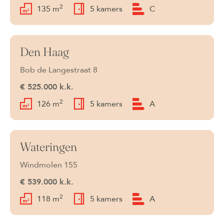
2
135 m
5 kamers
C
Den Haag
Verkocht onder voorbehoud
Bob de Langestraat 8
€ 525.000 k.k.
2
126 m
5 kamers
A
Wateringen
Beschikbaar
Windmolen 155
€ 539.000 k.k.
2
118 m
5 kamers
A