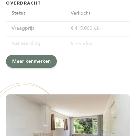
OVERDRACHT
Status
Verkocht
Vraagprijs
€ 415.000 k.k.
Aanvaarding
In overleg
BOUWVORM & ONDERHOUD
OPPERVLAKTE & INHOUD
ENERGIE & INSTALLATIE
BERGRUIMTE
PARKEERGELEGENHEID
DAK
OVERIG
VOORZIENINGEN
BUITENRUIMTE
KADASTRALE GEGEVENS
Meer kenmerken
2
Soort object
Gebruiksoppervlakte
Energielabel
Schuur / berging
Parkeerfaciliteiten
Soort dak
Onderhoud binnen
Voorzieningen
Hoofdtuin
Gemeente
Hoekwoning
89 m
D
Vrijstaand hout
Openbaar parkeren
Schilddak
Matig
Tv kabel, buitenzonwering,
Achtertuin
Kralingen
natuurlijke ventilatie
2
2
Soort woning
Perceeloppervlakte
Isolatie
Aantal schuren /
Garage
Onderhoud buiten
Oppervlakte hoofdtuin
Sectie
Eengezinswoning
229 m
Gedeeltelijk dubbel glas
1
Geen garage
Matig tot redelijk
130 m
K
bergingen
3
Bouwjaar
Inhoud
Verwarming
Bijzonderheden
Ligging hoofdtuin
Eigendom
1965
367 m
Moederhaard
Gedeeltelijk gestoffeerd
Zuidwest
Volle eigendom
Soort bouw
Aantal kamers
Warm water
Permanente bewoning
Kwaliteit tuin
Perceelnummer
Woonhuis
5
Elektrische boiler
Ja
Normaal
1628
eigendom
Ligging
Aantal slaapkamers
Huidig gebruik
Perceeloppervlakte
In woonwijk
4
Woonruimte
229