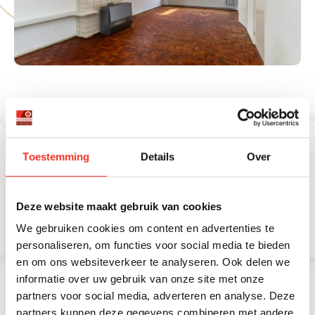
Energie einddatum
2036-06-08
Aantal badkamers
Huidige bestemming
1
Woonruimte
Badkamervoorzieningen
Douche, wastafel
Aantal woonlagen
3 woonlagen
PLATTEGRONDEN
2
Externe bergruimte
6 m
Toestemming
Details
Over
2
Overige inpandige
17 m
ruimte
Deze website maakt gebruik van cookies
We gebruiken cookies om content en advertenties te
personaliseren, om functies voor social media te bieden
en om ons websiteverkeer te analyseren. Ook delen we
informatie over uw gebruik van onze site met onze
partners voor social media, adverteren en analyse. Deze
partners kunnen deze gegevens combineren met andere