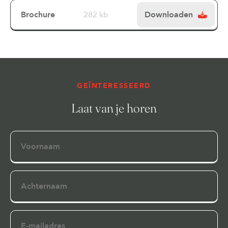
Brochure
282 kb
Downloaden
GEÏNTERESSEERD
Laat van je horen
Voornaam
Achternaam
E-
mailadres