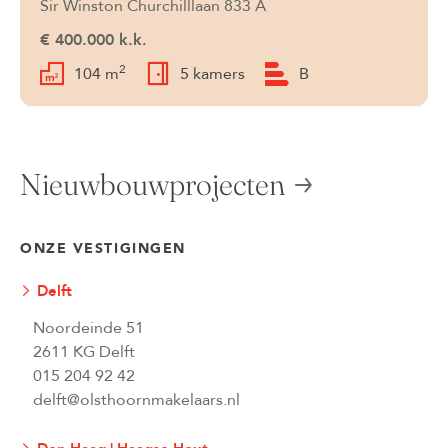
Sir Winston Churchilllaan 833 A
€ 400.000 k.k.
2
104 m
5 kamers
B
Nieuwbouwprojecten
ONZE VESTIGINGEN
Delft
Noordeinde 51
2611 KG Delft
015 204 92 42
delft@olsthoornmakelaars.nl