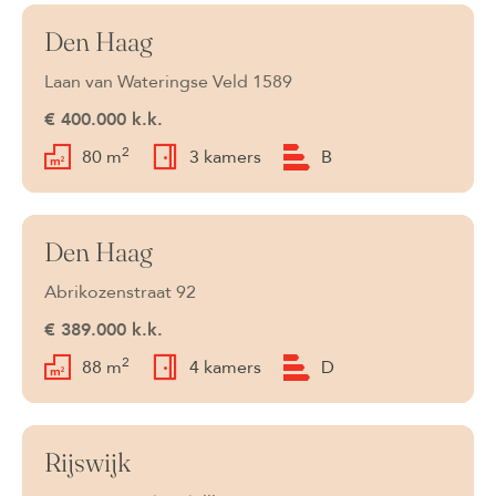
Den Haag
Beschikbaar
Laan van Wateringse Veld 1589
€ 400.000 k.k.
2
80 m
3 kamers
B
Den Haag
Beschikbaar
Abrikozenstraat 92
€ 389.000 k.k.
2
88 m
4 kamers
D
Rijswijk
Verkocht onder voorbehoud