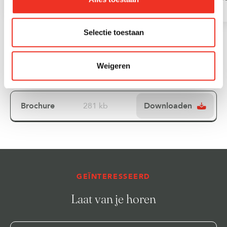
Selectie toestaan
Downloads
Weigeren
Brochure
281 kb
Downloaden
GEÏNTERESSEERD
Laat van je horen
Voornaam