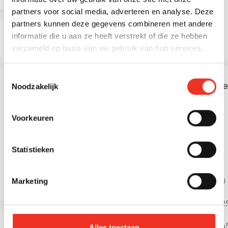
partners voor social media, adverteren en analyse. Deze
partners kunnen deze gegevens combineren met andere
informatie die u aan ze heeft verstrekt of die ze hebben
verzameld op basis van uw gebruik van hun services.
STATISTIEKEN
Toestemmingsselectie
Leeftijd in gemeente
Lee
Noodzakelijk
Voorkeuren
Statistieken
0 - 15 jaar
15 - 25 jaar
0 
Marketing
25 - 45 jaar
45 - 65 jaar
25
65+ jaar
6
Alles toestaan