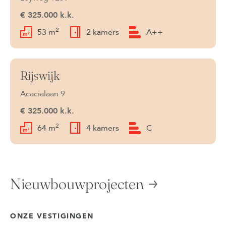
€ 325.000 k.k.
2
53 m
2 kamers
A++
Rijswijk
Verkocht
Acacialaan 9
€ 325.000 k.k.
2
64 m
4 kamers
C
Nieuwbouwprojecten
ONZE VESTIGINGEN