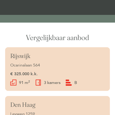
Vergelijkbaar aanbod
Rijswijk
Beschikbaar
Ocarinalaan 564
€ 325.000 k.k.
2
91 m
3 kamers
B
Den Haag
Verkocht onder voorbehoud
Leyweg 1259