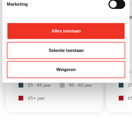
Marketing
Leeftijd in gemeente
Lee
Alles toestaan
Selectie toestaan
Weigeren
0 - 15 jaar
15 - 25 jaar
0 
25 - 45 jaar
45 - 65 jaar
25
65+ jaar
6