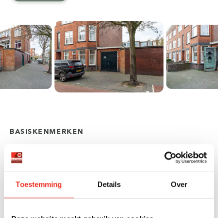
BASISKENMERKEN
OVERDRACHT
Status
Beschikbaar
Toestemming
Details
Over
Vraagprijs
€ 55.000 k.k.