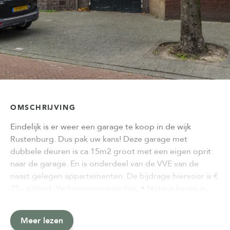
OMSCHRIJVING
Eindelijk is er weer een garage te koop in de wijk
Rustenburg. Dus pak uw kans! Deze garage met
dubbele deuren is ca 15m2 groot met een eigen oprit
naar de garage. En is onderdeel van de VVE van de
naast gelegen appartementen. De bijdrage hiervoor is €
75,- p/mnd. Verkoopvoorwaarden; • Notaris keuze in…
Meer lezen