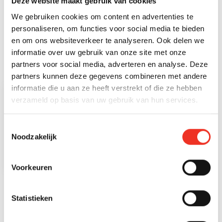
Aanvaarding
In overleg
Deze website maakt gebruik van cookies
We gebruiken cookies om content en advertenties te
BOUWVORM & ONDERHOUD
OPPERVLAKTE & INHOUD
ENERGIE & INSTALLATIE
OVERIG
KADASTRALE GEGEVENS
personaliseren, om functies voor social media te bieden
Meer kenmerken
en om ons websiteverkeer te analyseren. Ook delen we
Soort bouw
Isolatie
Huidig gebruik
Gemeente
Overigog
Volledig geïsoleerd
Overigog
's-gravenhage
informatie over uw gebruik van onze site met onze
partners voor social media, adverteren en analyse. Deze
Huidige bestemming
Sectie
Overigog
Al
PLATTEGRONDEN
partners kunnen deze gegevens combineren met andere
informatie die u aan ze heeft verstrekt of die ze hebben
Eigendom
Volle eigendom
verzameld op basis van uw gebruik van hun services.
Perceelnummer
5137
Toestemmingsselectie
Noodzakelijk
Index
16
Voorkeuren
Statistieken
STATISTIEKEN