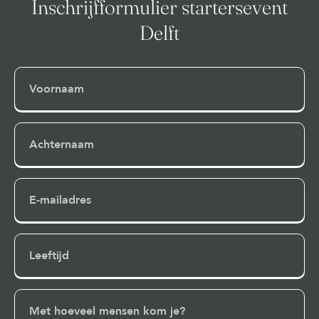
Inschrijfformulier startersevent
Delft
Voornaam
(Vereist)
Achternaam
(Vereist)
E-
mailadres
(Vereist)
Leeftijd
Met
hoeveel