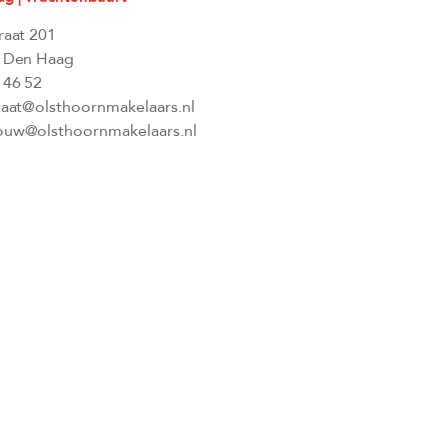
raat 201
 Den Haag
 46 52
raat@olsthoornmakelaars.nl
uw@olsthoornmakelaars.nl