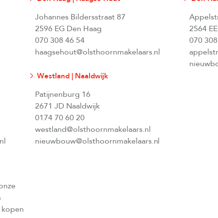
Johannes Bildersstraat 87
Appelst
2596 EG Den Haag
2564 EE
070 308 46 54
070 308
haagsehout@olsthoornmakelaars.nl
appelst
nieuwbo
Westland | Naaldwijk
Patijnenburg 16
2671 JD Naaldwijk
0174 70 60 20
westland@olsthoornmakelaars.nl
nl
nieuwbouw@olsthoornmakelaars.nl
 onze
n
l kopen