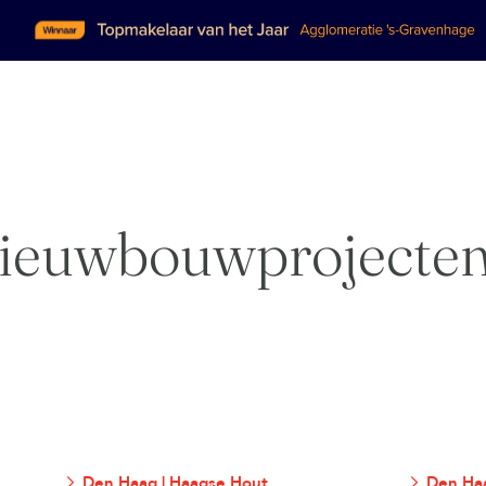
ieuwbouwprojecte
Den Haag | Haagse Hout
Den Haa