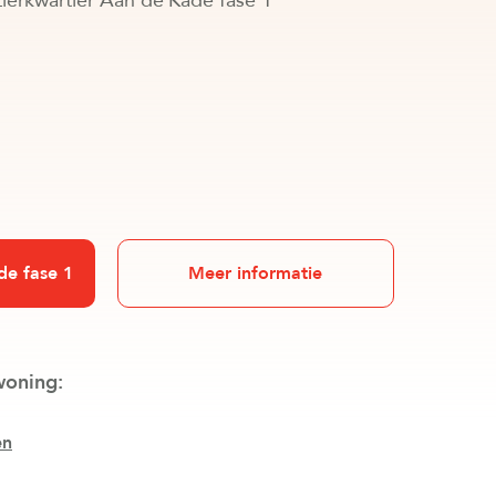
 Lierkwartier Aan de Kade fase 1
de fase 1
Meer informatie
woning:
en