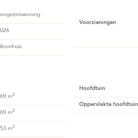
engezinswoning
Voorzieningen
2026
Woonhuis
Hoofdtuin
2
169 m
Oppervlakte hoofdtuin
2
169 m
3
653 m