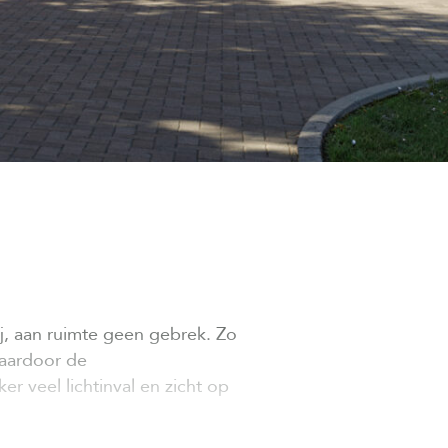
j, aan ruimte geen gebrek. Zo
waardoor de
 veel lichtinval en zicht op