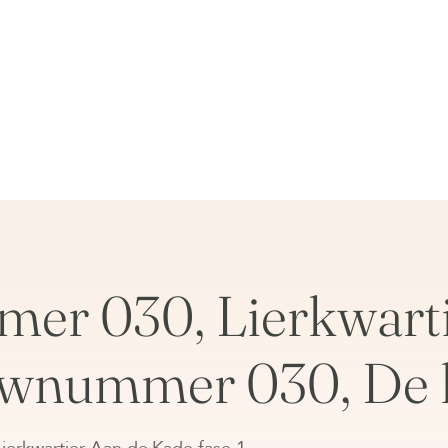
r 030, Lierkwarti
uwnummer 030, De l