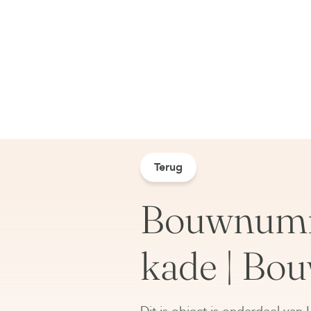
Terug
Bouwnumme
kade | Bo