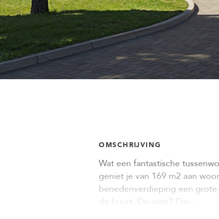
OMSCHRIJVING
Wat een fantastische tussenwo
geniet je van 169 m2 aan woon
benedenverdieping een grote e
de buurt. De auto? Die…