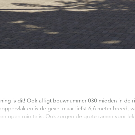
ning is dit! Ook al ligt bouwnummer 030 midden in de ri
oppervlak en is de gevel maar liefst 6,6 meter breed, 
n open ruimte is. Ook zorgen de grote ramen voor lekker