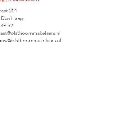
raat 201
 Den Haag
 46 52
raat@olsthoornmakelaars.nl
uw@olsthoornmakelaars.nl