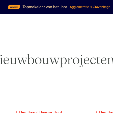
ieuwbouwprojecte
Den Haag | Haagse Hout
Den Haa