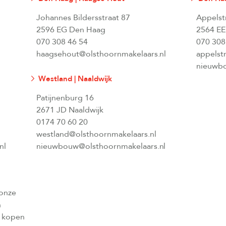
Johannes Bildersstraat 87
Appelst
2596 EG Den Haag
2564 EE
070 308 46 54
070 308
haagsehout@olsthoornmakelaars.nl
appelst
nieuwbo
Westland | Naaldwijk
Patijnenburg 16
2671 JD Naaldwijk
0174 70 60 20
westland@olsthoornmakelaars.nl
nl
nieuwbouw@olsthoornmakelaars.nl
 onze
n
l kopen