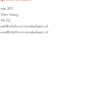
raat 201
 Den Haag
 46 52
raat@olsthoornmakelaars.nl
uw@olsthoornmakelaars.nl