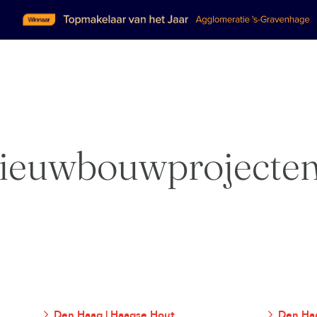
ieuwbouwprojecte
Den Haag | Haagse Hout
Den Haa