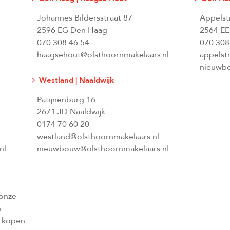
Johannes Bildersstraat 87
Appelst
2596 EG Den Haag
2564 EE
070 308 46 54
070 308
haagsehout@olsthoornmakelaars.nl
appelst
nieuwbo
Westland | Naaldwijk
Patijnenburg 16
2671 JD Naaldwijk
0174 70 60 20
westland@olsthoornmakelaars.nl
nl
nieuwbouw@olsthoornmakelaars.nl
 onze
n
l kopen