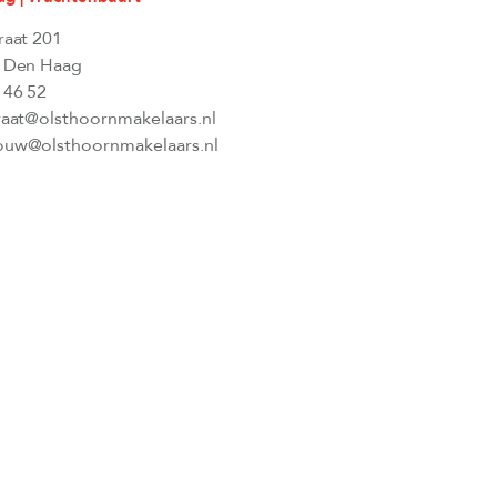
raat 201
 Den Haag
 46 52
raat@olsthoornmakelaars.nl
uw@olsthoornmakelaars.nl