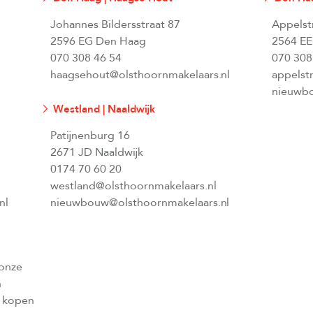
Johannes Bildersstraat 87
Appelst
2596 EG Den Haag
2564 EE
070 308 46 54
070 308
haagsehout@olsthoornmakelaars.nl
appelst
nieuwbo
Westland | Naaldwijk
Patijnenburg 16
2671 JD Naaldwijk
0174 70 60 20
westland@olsthoornmakelaars.nl
nl
nieuwbouw@olsthoornmakelaars.nl
 onze
n
l kopen