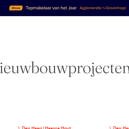
ieuwbouwprojecte
Den Haag | Haagse Hout
Den Haa