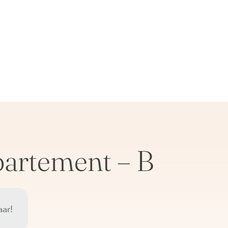
partement – B
ar!