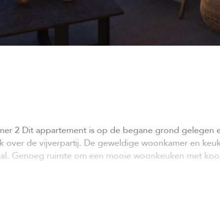
r 2 Dit appartement is op de begane grond gelegen en
ijk over de vijverpartij. De geweldige woonkamer en keu
 hal. Genoeg ruimte om een mooie woonkeuken met kook