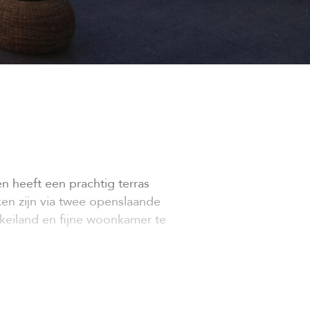
 heeft een prachtig terras
ken zijn via twee openslaande
eiland en fijne woonkamer te