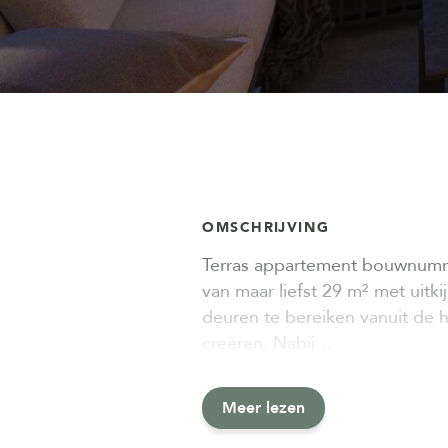
OMSCHRIJVING
Terras appartement bouwnumme
van maar liefst 29 m² met uitk
deuren te bereiken vanuit de
creëren. Nabij…
Meer lezen