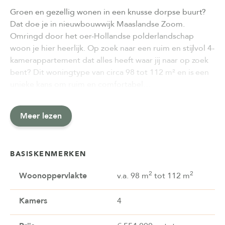
Groen en gezellig wonen in een knusse dorpse buurt?
Dat doe je in nieuwbouwwijk Maaslandse Zoom.
Omringd door het oer-Hollandse polderlandschap
woon je hier heerlijk. Op zoek naar een ruim en stijlvol 4-
kamerappartement dat alles heeft waar jij naar op zoek
bent? Dit woningtype van circa 98 tot 112 m² en is een
unieke kans om ruim en comfortabel…
Meer lezen
BASISKENMERKEN
2
2
Woonoppervlakte
v.a. 98 m
tot 112 m
Kamers
4