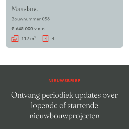
Maasland
Verkocht
Bouwnummer 058
€ 645.000 v.o.n.
2
112 m
4
NIEUWSBRIEF
Ontvang periodiek updates over
lopende of startende
nieuwbouwprojecten