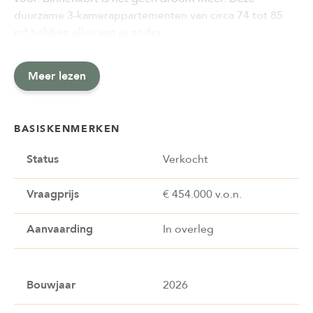
duurzame 3-kamerappartementen van circa 74 tot 85
m² hebben alles wat je nodig…
Meer lezen
BASISKENMERKEN
Status
Verkocht
Vraagprijs
€ 454.000 v.o.n.
Aanvaarding
In overleg
Bouwjaar
2026