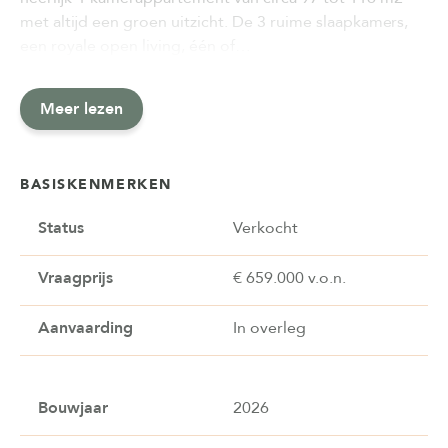
met altijd een groen uitzicht. De 3 ruime slaapkamers,
een royale open living, één of…
Meer lezen
BASISKENMERKEN
Status
Verkocht
Vraagprijs
€ 659.000 v.o.n.
Aanvaarding
In overleg
Bouwjaar
2026