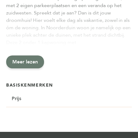
met 2 eigen parkeerplaatsen en een veranda op het
zuidwesten. Spreekt dat je aan? Dan is dit jouw
droomhuis! Hier voelt elke dag als vakantie, zowel in als
óm de woning. In Noorderduin woon je namelijk op een
unieke plek achter de duinen, met het strand dichtbij.
Deze 2 onder 1 kapwoning met…
Meer lezen
BASISKENMERKEN
Prijs