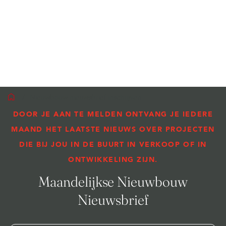
/
Nieuwbouw nieuwsbrief inschrijven
DOOR JE AAN TE MELDEN ONTVANG JE IEDERE
MAAND HET LAATSTE NIEUWS OVER PROJECTEN
DIE BIJ JOU IN DE BUURT IN VERKOOP OF IN
ONTWIKKELING ZIJN.
Maandelijkse Nieuwbouw
Nieuwsbrief