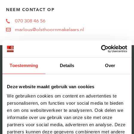
NEEM CONTACT OP
070 308 46 56
marlous@olsthoornmakelaars.nl
Toestemming
Details
Over
VRAGEN AAN MARLOUS VAN DE GARDE
Wat is jouw favoriete plek in
1.
Deze website maakt gebruik van cookies
Den Haag, Rijswijk of
We gebruiken cookies om content en advertenties te
Westland?
personaliseren, om functies voor social media te bieden
en om ons websiteverkeer te analyseren. Ook delen we
informatie over uw gebruik van onze site met onze
In Marlot, Den Haag, lekker wandelen met de hond.
partners voor social media, adverteren en analyse. Deze
Hoe ziet jouw droomhuis
partners kunnen deze gegevens combineren met andere
2.