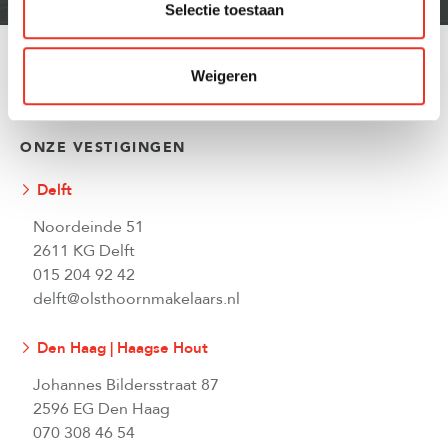
Selectie toestaan
Terug naar kennisbank
Weigeren
ONZE VESTIGINGEN
Delft
Noordeinde 51
2611 KG Delft
015 204 92 42
delft@olsthoornmakelaars.nl
Den Haag | Haagse Hout
Johannes Bildersstraat 87
2596 EG Den Haag
070 308 46 54