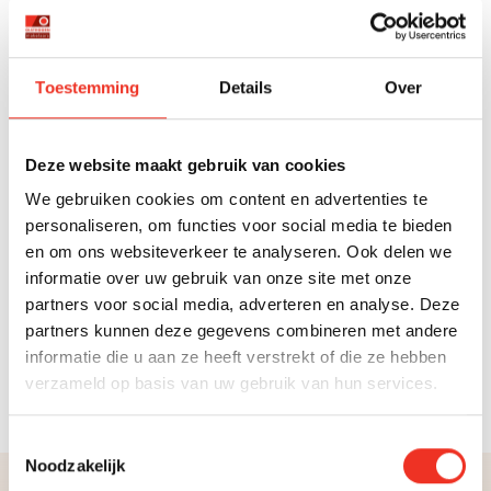
Met een uitgebreid netwerk van contacten in de regio
weet je aankoopmakelaar vaak welke woningen er
binnenkort op de markt komen en kan hierop inspelen
Toestemming
Details
Over
tijdens de onderhandelingen.
ONDERHANDELINGSTECHNIEKEN
Deze website maakt gebruik van cookies
We gebruiken cookies om content en advertenties te
Er zijn verschillende onderhandelingstechnieken die je
personaliseren, om functies voor social media te bieden
kunt inzetten tijdens de onderhandelingen. Onze
en om ons websiteverkeer te analyseren. Ook delen we
makelaars weten precies wat werkt in jouw specifieke
informatie over uw gebruik van onze site met onze
situatie.
partners voor social media, adverteren en analyse. Deze
partners kunnen deze gegevens combineren met andere
informatie die u aan ze heeft verstrekt of die ze hebben
Kortom, kun je een objectieve sparringpartner aan je
verzameld op basis van uw gebruik van hun services.
zijde gebruiken? Neem
contact
met ons op!
Toestemmingsselectie
Noodzakelijk