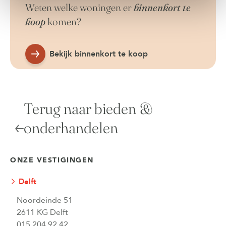
Weten welke woningen er
binnenkort te
koop
komen?
Bekijk binnenkort te koop
Terug naar bieden &
onderhandelen
ONZE VESTIGINGEN
Delft
Noordeinde 51
2611 KG Delft
015 204 92 42