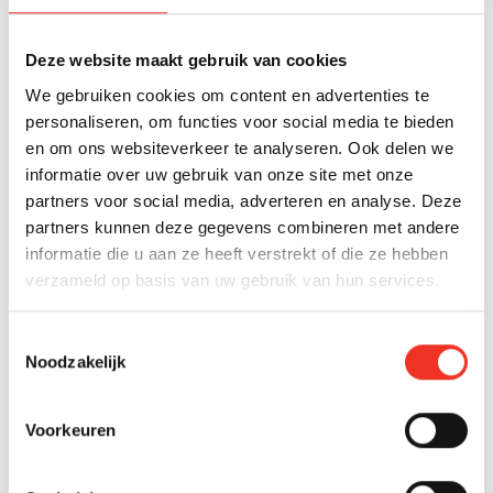
met collega-makelaars in de regio, wat kan leiden tot
snellere matching tussen vraag en aanbod.
Deze website maakt gebruik van cookies
We gebruiken cookies om content en advertenties te
HOE HERKEN JE EEN MAKELAAR MET ECHTE
personaliseren, om functies voor social media te bieden
LOKALE EXPERTISE?
en om ons websiteverkeer te analyseren. Ook delen we
informatie over uw gebruik van onze site met onze
Een makelaar met echte lokale expertise herken je aan
partners voor social media, adverteren en analyse. Deze
hun grondige kennis van recente verkopen, actuele
partners kunnen deze gegevens combineren met andere
markttrends en specifieke buurtdynamiek in hun
informatie die u aan ze heeft verstrekt of die ze hebben
werkgebied. Ze kunnen concrete voorbeelden geven en
verzameld op basis van uw gebruik van hun services.
detailvragen over de lokale markt beantwoorden.
Vraag naar hun verkoophistorie in jouw specifieke buurt
Toestemmingsselectie
of wijk. Een lokale expert kan vertellen over
Noodzakelijk
vergelijkbare woningen die ze recent hebben verkocht,
inclusief verkooptijden en prijzen ten opzichte van de
Voorkeuren
vraagprijs. Ze kennen de lokale infrastructuur,
voorzieningen en toekomstige ontwikkelingen die de
woningwaarde kunnen beïnvloeden.