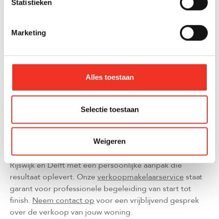
Statistieken
Echte lokale expertise blijkt ook uit hun
marketingaanpak. Ze weten welke kanalen het meest
Marketing
effectief zijn voor hun gebied en kunnen specifieke
verkoopargumenten benoemen die relevant zijn voor
lokale kopers. Een goede lokale makelaar heeft
bovendien aantoonbare resultaten in hun werkgebied,
Alles toestaan
zoals hoge klanttevredenheidscores en bewezen
verkoopresultaten.
Selectie toestaan
De keuze voor een verkoopmakelaar met diepgaande
lokale kennis is een investering in een succesvol
verkooptraject. Bij Olsthoorn Makelaars combineren we
Weigeren
jarenlange lokale expertise in Den Haag, Westland,
Rijswijk en Delft met een persoonlijke aanpak die
resultaat oplevert. Onze
verkoopmakelaarservice
staat
garant voor professionele begeleiding van start tot
finish.
Neem contact op
voor een vrijblijvend gesprek
over de verkoop van jouw woning.