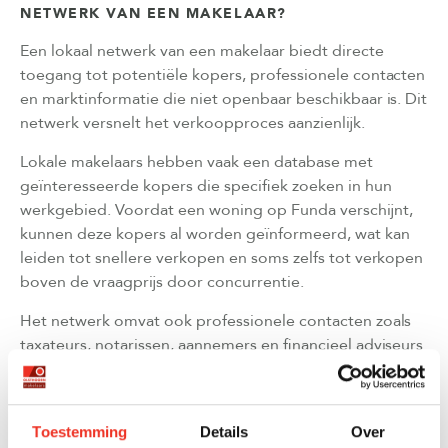
NETWERK VAN EEN MAKELAAR?
Een lokaal netwerk van een makelaar biedt directe
toegang tot potentiële kopers, professionele contacten
en marktinformatie die niet openbaar beschikbaar is. Dit
netwerk versnelt het verkoopproces aanzienlijk.
Lokale makelaars hebben vaak een database met
geïnteresseerde kopers die specifiek zoeken in hun
werkgebied. Voordat een woning op Funda verschijnt,
kunnen deze kopers al worden geïnformeerd, wat kan
leiden tot snellere verkopen en soms zelfs tot verkopen
boven de vraagprijs door concurrentie.
Het netwerk omvat ook professionele contacten zoals
taxateurs, notarissen, aannemers en financieel adviseurs
die bekend zijn met de lokale markt. Deze contacten
kunnen het verkoopproces soepeler laten verlopen en
potentiële problemen vroegtijdig signaleren.
Toestemming
Details
Over
Bovendien hebben lokale makelaars vaak goede relaties