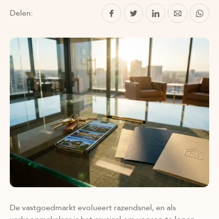
Delen:
De vastgoedmarkt evolueert razendsnel, en als