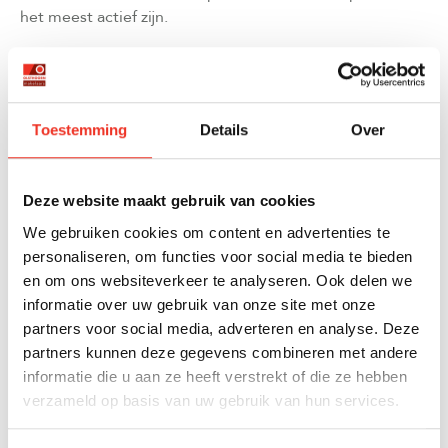
het meest actief zijn.
WAT ZIJN DE GROOTSTE UITDAGINGEN IN
MAKELAARSMARKETING VOOR 2026?
Toestemming
Details
Over
De grootste uitdagingen in makelaarsmarketing voor
2026 zijn het navigeren door striktere
privacywetgeving, het bijhouden van snel veranderende
Deze website maakt gebruik van cookies
algoritmen op sociale media en het vinden van de juiste
We gebruiken cookies om content en advertenties te
balans tussen automatisering en persoonlijke service in
personaliseren, om functies voor social media te bieden
een steeds digitalere markt.
en om ons websiteverkeer te analyseren. Ook delen we
Privacyregelgeving zoals de AVG wordt steeds strenger
informatie over uw gebruik van onze site met onze
gehandhaafd, wat betekent dat makelaars zeer
partners voor social media, adverteren en analyse. Deze
zorgvuldig moeten omgaan met het verzamelen en
partners kunnen deze gegevens combineren met andere
gebruiken van klantgegevens. Dit vereist transparante
informatie die u aan ze heeft verstrekt of die ze hebben
communicatie over datagebruik en het implementeren
verzameld op basis van uw gebruik van hun services.
van robuuste systemen voor databeveiliging.