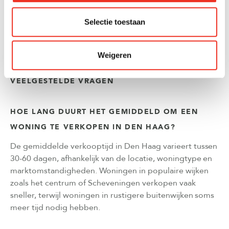
jarenlange ervaring, lokale expertise en bewezen
resultaten staan we klaar om jouw woning succesvol te
Selectie toestaan
verkopen.
Neem contact op
voor een vrijblijvend
gesprek over de mogelijkheden voor jouw woning.
Weigeren
VEELGESTELDE VRAGEN
HOE LANG DUURT HET GEMIDDELD OM EEN
WONING TE VERKOPEN IN DEN HAAG?
De gemiddelde verkooptijd in Den Haag varieert tussen
30-60 dagen, afhankelijk van de locatie, woningtype en
marktomstandigheden. Woningen in populaire wijken
zoals het centrum of Scheveningen verkopen vaak
sneller, terwijl woningen in rustigere buitenwijken soms
meer tijd nodig hebben.