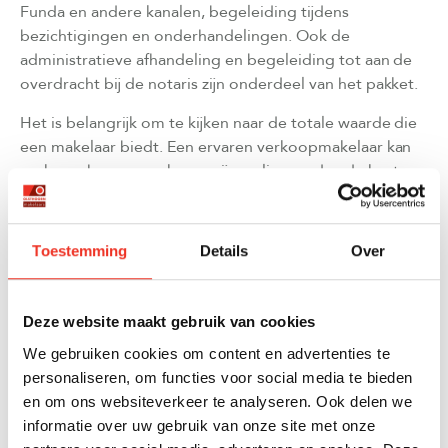
Funda en andere kanalen, begeleiding tijdens
bezichtigingen en onderhandelingen. Ook de
administratieve afhandeling en begeleiding tot aan de
overdracht bij de notaris zijn onderdeel van het pakket.
Het is belangrijk om te kijken naar de totale waarde die
een makelaar biedt. Een ervaren verkoopmakelaar kan
vaak een hogere verkoopprijs realiseren dan de kosten
die in rekening worden gebracht. Onze gemiddelde
klanttevredenheidsscore van 9,2 toont aan dat onze
klanten tevreden zijn over de geleverde service en
Toestemming
Details
Over
resultaten.
Deze website maakt gebruik van cookies
HOE KIES JE DE BESTE VERKOOPMAKELAAR
VOOR JOUW WONING?
We gebruiken cookies om content en advertenties te
personaliseren, om functies voor social media te bieden
Kies een verkoopmakelaar op basis van lokale expertise,
en om ons websiteverkeer te analyseren. Ook delen we
bewezen resultaten, transparante communicatie en een
informatie over uw gebruik van onze site met onze
compleet servicepakket. Bekijk reviews, vraag naar