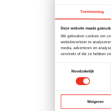
uit:
Toestemming
Een voorscho
Een reserver
Deze website maakt gebruik
We gebruiken cookies om cont
Verzekeringe
websiteverkeer te analyseren
verlichting in
media, adverteren en analys
verstrekt of die ze hebben v
De hoogte van d
gebouw en de 
Toestemmingsselectie
Noodzakelijk
ACTIEF OF SL
Een actieve Vv
sluit de nodige
slapende VvE i
Weigeren
verkoop of bij