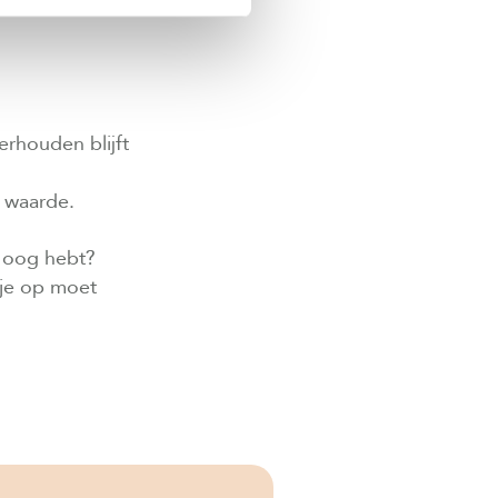
j een
rhouden blijft
 waarde.
t oog hebt?
r je op moet