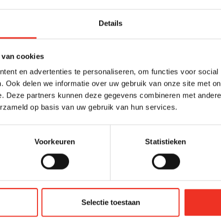
Details
t voor groot en klein onderhoud.
ing voor toekomstig onderhoud (zoals schilderwerk of d
 van cookies
ent en advertenties te personaliseren, om functies voor social
n en eventueel gezamenlijke energiekosten (bijvoorbee
. Ook delen we informatie over uw gebruik van onze site met on
 de hal).
e. Deze partners kunnen deze gegevens combineren met andere i
erzameld op basis van uw gebruik van hun services.
e bijdrage verschilt per complex, afhankelijk van de st
voorzieningen.
Voorkeuren
Statistieken
APEND?
E heeft een bestuur, houdt vergaderingen, spaart voor
 verzekeringen af. Een slapende VvE doet dit niet of nauw
s er vaak geen geld gereserveerd voor toekomstig onder
Selectie toestaan
 grote gebreken problemen kan opleveren. Banken stell