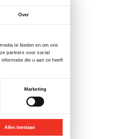
Over
akvervanging).
 media te bieden en om ons
ld voor
ze partners voor social
nformatie die u aan ze heeft
aat van het
Marketing
 onderhoud en
elijks. Bij een
houd, wat bij
Alles toestaan
en