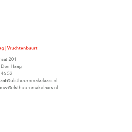
g | Vruchtenbuurt
raat 201
 Den Haag
 46 52
raat@olsthoornmakelaars.nl
uw@olsthoornmakelaars.nl