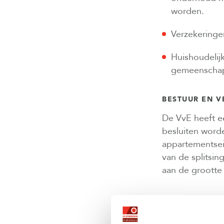
worden.
Verzekeringe
Huishoudelijk
gemeenschap
BESTUUR EN 
De VvE heeft ee
besluiten word
appartementsei
van de splitsin
aan de grootte
KOSTEN: DE V
Iedere eigenaar