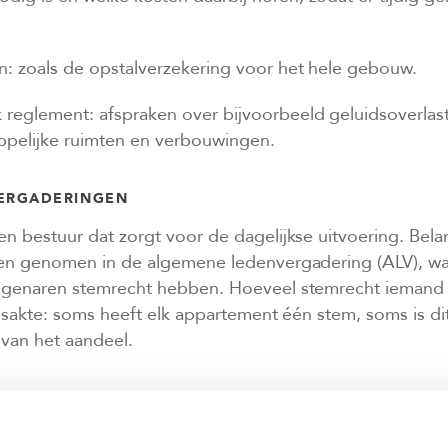
n: zoals de opstalverzekering voor het hele gebouw.
 reglement: afspraken over bijvoorbeeld geluidsoverlas
pelijke ruimten en verbouwingen.
VERGADERINGEN
n bestuur dat zorgt voor de dagelijkse uitvoering. Bela
en genomen in de algemene ledenvergadering (ALV), waa
genaren stemrecht hebben. Hoeveel stemrecht iemand h
gsakte: soms heeft elk appartement één stem, soms is d
 van het aandeel.
VE-BIJDRAGE
 betaalt maandelijks een bijdrage aan de VvE. Deze bij