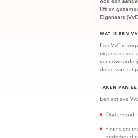
ook een aandee
lift en gezame
Eigenaars (VvE
WAT IS EEN V
Een VvE is verp
eigenaren van 
verantwoordeli
delen van het 
TAKEN VAN EE
Een actieve Vv
Onderhoud: v
Financiën: m
onderhoud no