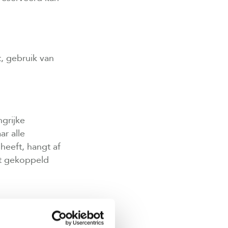
t, gebruik van
ngrijke
r alle
eeft, hangt af
it gekoppeld
drage bestaat