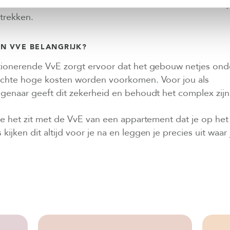
ak als eis dat een VvE aantoonbaar actief is voordat zi
trekken.
N VVE BELANGRIJK?
ionerende VvE zorgt ervoor dat het gebouw netjes onde
chte hoge kosten worden voorkomen. Voor jou als
genaar geeft dit zekerheid en behoudt het complex zijn
oe het zit met de VvE van een appartement dat je op he
kijken dit altijd voor je na en leggen je precies uit waa