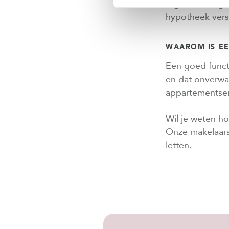
tegenwoordig va
hypotheek vers
WAAROM IS EE
Een goed funct
en dat onverwa
appartementsei
Wil je weten h
Onze makelaars 
letten.