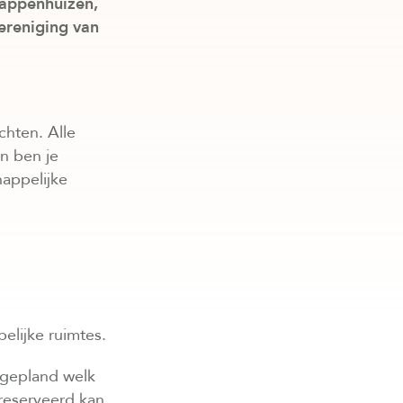
rappenhuizen,
ereniging van
chten. Alle
n ben je
appelijke
elijke ruimtes.
 gepland welk
ereserveerd kan