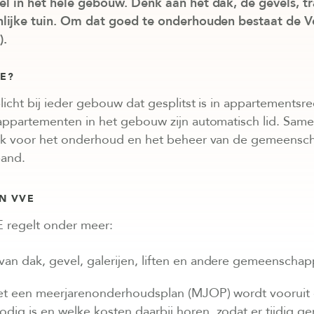
l in het hele gebouw. Denk aan het dak, de gevels, t
nlijke tuin. Om dat goed te onderhouden bestaat de V
).
VE?
licht bij ieder gebouw dat gesplitst is in appartementsre
appartementen in het gebouw zijn automatisch lid. Same
jk voor het onderhoud en het beheer van de gemeensch
pand.
N VVE
E regelt onder meer:
an dak, gevel, galerijen, liften en andere gemeenschapp
et een meerjarenonderhoudsplan (MJOP) wordt vooruit
dig is en welke kosten daarbij horen, zodat er tijdig g