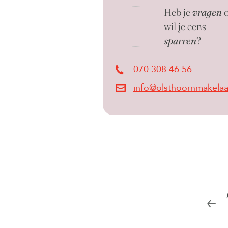
Heb je
vragen
o
wil je eens
sparren
?
070 308 46 56
info@olsthoornmakelaar