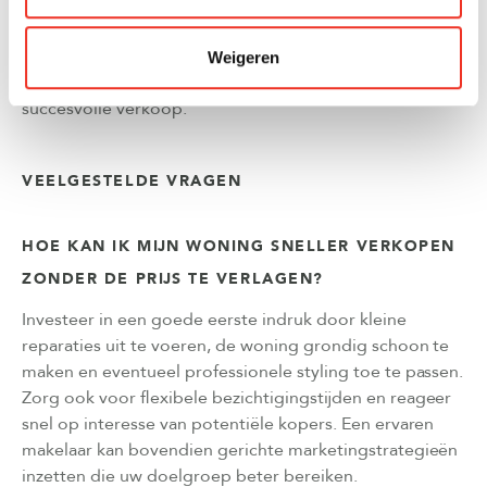
specifieke woning is?
Neem contact op
voor een
vrijblijvend gesprek over jouw verkoopplannen. Onze
ervaren makelaars geven je graag een realistisch beeld
Weigeren
van de mogelijkheden en begeleiden je naar een
succesvolle verkoop.
VEELGESTELDE VRAGEN
HOE KAN IK MIJN WONING SNELLER VERKOPEN
ZONDER DE PRIJS TE VERLAGEN?
Investeer in een goede eerste indruk door kleine
reparaties uit te voeren, de woning grondig schoon te
maken en eventueel professionele styling toe te passen.
Zorg ook voor flexibele bezichtigingstijden en reageer
snel op interesse van potentiële kopers. Een ervaren
makelaar kan bovendien gerichte marketingstrategieën
inzetten die uw doelgroep beter bereiken.