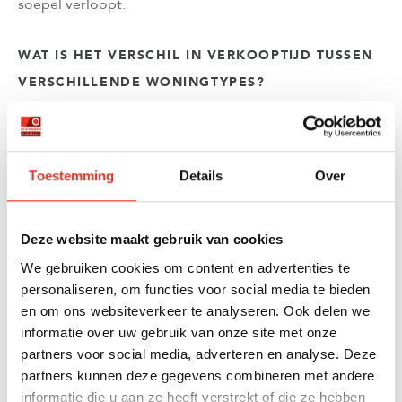
soepel verloopt.
WAT IS HET VERSCHIL IN VERKOOPTIJD TUSSEN
VERSCHILLENDE WONINGTYPES?
Appartementen verkopen gemiddeld het snelst (4-8
weken), gevolgd door eengezinswoningen (6-10 weken),
terwijl luxe woningen en bijzondere objecten langer te
Toestemming
Details
Over
koop kunnen staan (3-6 maanden). De doelgroep en de
beschikbaarheid van vergelijkbare woningen bepalen
grotendeels de verkoopsnelheid.
Deze website maakt gebruik van cookies
Starterswoningen, zoals kleine appartementen en
We gebruiken cookies om content en advertenties te
rijtjeshuizen, hebben vaak de kortste verkooptijd omdat
personaliseren, om functies voor social media te bieden
er veel vraag naar is. Deze woningen trekken een grote
en om ons websiteverkeer te analyseren. Ook delen we
groep potentiële kopers aan, wat resulteert in snellere
informatie over uw gebruik van onze site met onze
verkopen en soms zelfs biedingen boven de vraagprijs.
partners voor social media, adverteren en analyse. Deze
partners kunnen deze gegevens combineren met andere
Gezinswoningen in het middensegment hebben een
informatie die u aan ze heeft verstrekt of die ze hebben
stabiele vraag en verkopen doorgaans binnen de