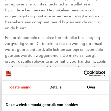
uitleg over alle ruimtes, technische installaties en
bijzondere kenmerken. De makelaar beantwoordt
vragen, wijst op positieve aspecten en zorgt ervoor dat
bezoekers een compleet beeld krijgen van de woning
en de buurt.
Een professionele makelaar bereidt elke bezichtiging
zorgvuldig voor. Dit betekent dat de woning optimaal
wordt gepresenteerd, alle lichten aan zijn en eventuele
geurtjes worden weggenomen. De makelaar zorgt
ervoor dat alle relevante informatie voorhanden is, zoals
plattegronden, energielabels en informatie over de
buurt en voorzieningen.
Tijdens de bezichtiging zelf fungeert de makelaar als
Toestemming
Details
Over
gastheer en informatieverstrekker. Er wordt niet alleen
de woning getoond, maar ook verteld over de
geschiedenis, eventuele verbouwingen en de
Deze website maakt gebruik van cookies
mogelijkheden die de woning biedt. Een goede