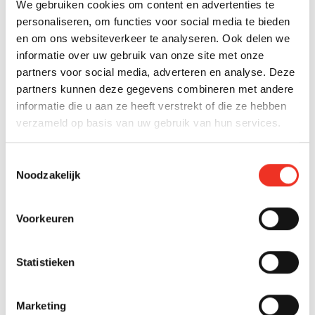
makelaar peilt ook subtiel de interesse van bezoekers
We gebruiken cookies om content en advertenties te
en kan inschatten of er serieuze koopkandidaten tussen
personaliseren, om functies voor social media te bieden
zitten. Na afloop krijgen bezoekers vaak een
en om ons websiteverkeer te analyseren. Ook delen we
informatiepakket met alle relevante gegevens mee.
informatie over uw gebruik van onze site met onze
partners voor social media, adverteren en analyse. Deze
partners kunnen deze gegevens combineren met andere
HOE ONDERHANDELT EEN MAKELAAR OVER DE
informatie die u aan ze heeft verstrekt of die ze hebben
VERKOOP VAN UW VRIJSTAANDE WONING?
verzameld op basis van uw gebruik van hun services.
Een verkoopmakelaar voert onderhandelingen namens
de verkoper door biedingen te analyseren,
Toestemmingsselectie
tegenvoorstellen te formuleren en de beste
Noodzakelijk
voorwaarden te bedingen. De makelaar zorgt ervoor
dat niet alleen de prijs, maar ook andere aspecten zoals
Voorkeuren
financiering, ontbindende voorwaarden en
opleverdatum optimaal worden afgestemd.
Statistieken
Onderhandelen is een kunst die ervaring en inzicht in
menselijke psychologie vereist. Een professionele
makelaar weet wanneer er ruimte is voor een tegenbod
Marketing