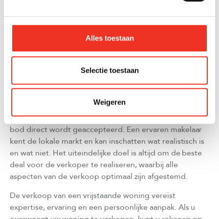
en wanneer het verstandig is om een aanbod te
accepteren. Hierbij wordt niet alleen gekeken naar de
geboden prijs, maar ook naar de financiële positie van
Alles toestaan
de koper en eventuele voorwaarden die aan het bod
zijn verbonden.
De makelaar houdt de verkoper tijdens het
Selectie toestaan
onderhandelingsproces continu op de hoogte en
adviseert over de beste strategie. Dit kan betekenen
Weigeren
dat er wordt gewacht op meerdere biedingen om een
biedingsronde te creëren, of juist dat een eerste goed
bod direct wordt geaccepteerd. Een ervaren makelaar
kent de lokale markt en kan inschatten wat realistisch is
en wat niet. Het uiteindelijke doel is altijd om de beste
deal voor de verkoper te realiseren, waarbij alle
aspecten van de verkoop optimaal zijn afgestemd.
De verkoop van een vrijstaande woning vereist
expertise, ervaring en een persoonlijke aanpak. Als u
overweegt uw woning te verkopen, kunt u rekenen op