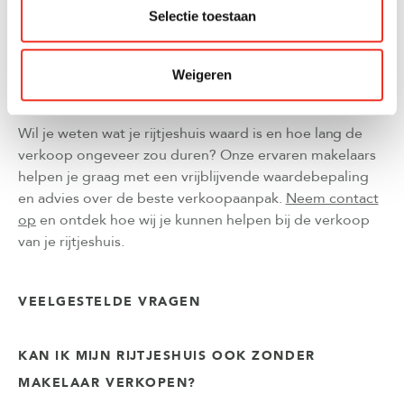
snel je woning wordt verkocht. Professionele fotografie,
Selectie toestaan
een aantrekkelijke beschrijving en brede online
verspreiding zorgen ervoor dat meer potentiële kopers
je rijtjeshuis zien. Een ervaren
verkoopmakelaar
weet
Weigeren
precies hoe hij jouw woning het beste kan presenteren.
Wil je weten wat je rijtjeshuis waard is en hoe lang de
verkoop ongeveer zou duren? Onze ervaren makelaars
helpen je graag met een vrijblijvende waardebepaling
en advies over de beste verkoopaanpak.
Neem contact
op
en ontdek hoe wij je kunnen helpen bij de verkoop
van je rijtjeshuis.
VEELGESTELDE VRAGEN
KAN IK MIJN RIJTJESHUIS OOK ZONDER
MAKELAAR VERKOPEN?