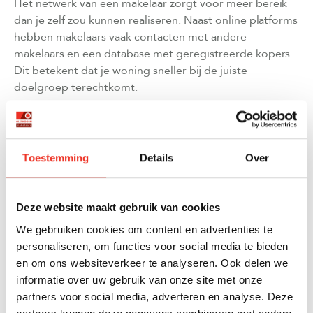
Het netwerk van een makelaar zorgt voor meer bereik
dan je zelf zou kunnen realiseren. Naast online platforms
hebben makelaars vaak contacten met andere
makelaars en een database met geregistreerde kopers.
Dit betekent dat je woning sneller bij de juiste
doelgroep terechtkomt.
Onderhandelen is een kunst die veel ervaring vereist.
Een professionele makelaar weet hoe hij moet reageren
op biedingen, welke voorwaarden acceptabel zijn en
Toestemming
Details
Over
hoe hij het beste resultaat voor jou kan behalen. Hij blijft
emotioneel afstandelijk en kan daardoor objectieve
beslissingen nemen die in jouw belang zijn.
Deze website maakt gebruik van cookies
We gebruiken cookies om content en advertenties te
HOE LANG DUURT DE VERKOOP VAN EEN
personaliseren, om functies voor social media te bieden
RIJTJESHUIS MET EEN MAKELAAR?
en om ons websiteverkeer te analyseren. Ook delen we
informatie over uw gebruik van onze site met onze
De gemiddelde verkooptijd van een rijtjeshuis met een
partners voor social media, adverteren en analyse. Deze
makelaar ligt tussen de 6 en 12 weken, afhankelijk van