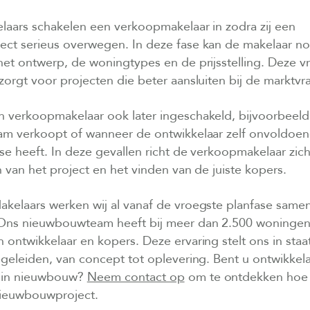
laars schakelen een verkoopmakelaar in zodra zij een
ct serieus overwegen. In deze fase kan de makelaar no
het ontwerp, de woningtypes en de prijsstelling. Deze 
orgt voor projecten die beter aansluiten bij de marktvr
 verkoopmakelaar ook later ingeschakeld, bijvoorbeel
am verkoopt of wanneer de ontwikkelaar zelf onvoldoe
e heeft. In deze gevallen richt de verkoopmakelaar zic
 van het project en het vinden van de juiste kopers.
akelaars werken wij al vanaf de vroegste planfase same
 Ons nieuwbouwteam heeft bij meer dan 2.500 woningen
ontwikkelaar en kopers. Deze ervaring stelt ons in sta
geleiden, van concept tot oplevering. Bent u ontwikkela
d in nieuwbouw?
Neem contact op
om te ontdekken hoe 
nieuwbouwproject.