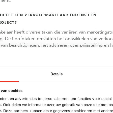
ment.
 HEEFT EEN VERKOOPMAKELAAR TIJDENS EEN
OJECT?
laar heeft diverse taken die variëren van marketingstr
ng. De hoofdtaken omvatten het ontwikkelen van verkoo
van bezichtigingen, het adviseren over prijsstelling en 
laar en kopers.
 analyseert de verkoopmakelaar de markt en adviseert h
an het project. Dit betekent onderzoek naar vergelijkbar
Details
e en het bepalen van de juiste verkoopprijs. Ook zorgt 
arketingmaterialen, zoals brochures, een website en visu
 van cookies
koopfase organiseert de verkoopmakelaar bezichtigingen
ent en advertenties te personaliseren, om functies voor social
 de modelwoning. Hij legt plattegronden uit, beantwoo
. Ook delen we informatie over uw gebruik van onze site met on
afwerking, en helpt kopers bij het maken van keuzes. O
e. Deze partners kunnen deze gegevens combineren met andere i