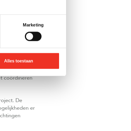
de voortgang en
Marketing
 voor
de bouwplaats.
WAANKOOP?
Alles toestaan
egeleiding
et coördineren
roject. De
gelijkheden er
achtingen