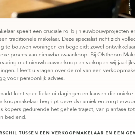
laar speelt een cruciale rol bij nieuwbouwprojecten en
een traditionele makelaar. Deze specialist richt zich voll
g te bouwen woningen en begeleidt zowel ontwikkelaar
exe proces van nieuwbouwaankoop. Bij Olsthoorn Mak
ervaring met nieuwbouwverkoop en verkopen wij jaarlijks
gen. Heeft u vragen over de rol van een verkoopmak
 op
voor persoonlijk advies.
rkt kent specifieke uitdagingen en kansen die unieke 
verkoopmakelaar begrijpt deze dynamiek en zorgt ervoo
ls kopers gedurende het gehele traject, van planfase tot
n bediend.
ERSCHIL TUSSEN EEN VERKOOPMAKELAAR EN EEN G