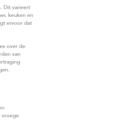
. Dit varieert
mer, keuken en
gt ervoor dat
tes over de
rden van
ertraging
gen.
en
t vroege