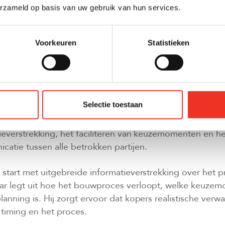
ntwikkelaar over prijzen en voorwaarden.
erzameld op basis van uw gebruik van hun services.
 houdt de verkoopmakelaar kopers op de hoogte van 
Voorkeuren
Statistieken
 tussen verschillende partijen. Hij plant keuzemomenten
eukens en organiseert tussentijdse bezichtigingen op 
DT EEN VERKOOPMAKELAAR KOPERS BIJ NIEUWBOU
Selectie toestaan
elaar begeleidt kopers door het gehele traject van
op, van eerste interesse tot sleuteloverdracht. Deze b
ieverstrekking, het faciliteren van keuzemomenten en h
atie tussen alle betrokken partijen.
start met uitgebreide informatieverstrekking over het p
r legt uit hoe het bouwproces verloopt, welke keuzemo
planning is. Hij zorgt ervoor dat kopers realistische verw
 timing en het proces.