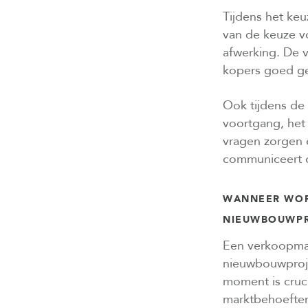
Tijdens het keuz
van de keuze v
afwerking. De 
kopers goed g
Ook tijdens de 
voortgang, het
vragen zorgen e
communiceert d
WANNEER WOR
NIEUWBOUWP
Een verkoopmak
nieuwbouwprojec
moment is cruc
marktbehoeften