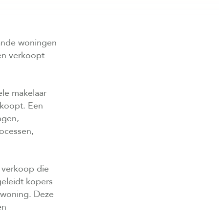
aande woningen
en verkoopt
nele makelaar
 koopt. Een
ngen,
rocessen,
 verkoop die
eleidt kopers
e woning. Deze
en