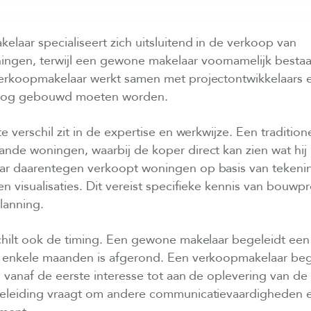
laar specialiseert zich uitsluitend in de verkoop van
gen, terwijl een gewone makelaar voornamelijk best
erkoopmakelaar werkt samen met projectontwikkelaars 
nog gebouwd moeten worden.
te verschil zit in de expertise en werkwijze. Een traditio
nde woningen, waarbij de koper direct kan zien wat hij
r daarentegen verkoopt woningen op basis van tekeni
n visualisaties. Dit vereist specifieke kennis van bouwp
lanning.
chilt ook de timing. Een gewone makelaar begeleidt een
 enkele maanden is afgerond. Een verkoopmakelaar beg
 vanaf de eerste interesse tot aan de oplevering van d
eleiding vraagt om andere communicatievaardigheden 