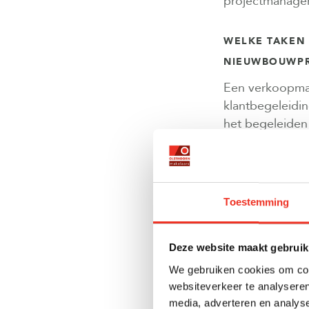
projectmanage
WELKE TAKEN
NIEUWBOUWPR
Een verkoopmake
klantbegeleidi
het begeleiden 
tussen ontwikke
In de beginfase
positionering v
Toestemming
doelgroepanalys
professionele m
Deze website maakt gebruik
Tijdens de ver
We gebruiken cookies om cont
verkooppunt of
websiteverkeer te analyseren
materialen en 
media, adverteren en analys