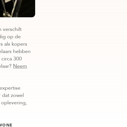
 verschilt
edig op de
s als kopers
elaars hebben
 circa 300
elaar?
Neem
expertise
r dat zowel
 oplevering,
EWONE