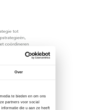
ategie tot
pstrategieën,
het coördineren
ij over de
e projecten,
Over
hij voor
alisaties.
 in het
 media te bieden en om ons
rdt vragen over
ze partners voor social
ok onderhandelt
nformatie die u aan ze heeft