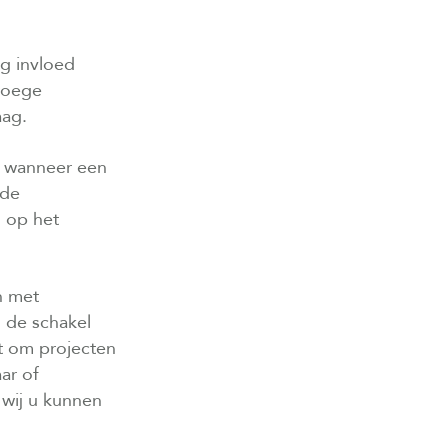
g invloed
vroege
aag.
d wanneer een
nde
h op het
n met
 de schakel
at om projecten
ar of
wij u kunnen