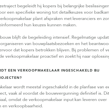
etraject begeleidt hij kopers bij belangrijke beslissingen
oor een specifieke woning tot detailkeuzes voor badka
verkoopmakelaar plant afspraken met leveranciers en zor
eïnformeerd hun keuzes kunnen maken.
bouw blijft de begeleiding intensief. Regelmatige upda
 organiseren van bouwplaatsbezoeken en het beantwoo
rvoor dat kopers betrokken blijven. Bij problemen of v
e verkoopmakelaar proactief en zoekt hij naar oplossin
DT EEN VERKOOPMAKELAAR INGESCHAKELD BIJ
ROJECTEN?
elaar wordt meestal ingeschakeld in de planfase van e
t, vaak al voordat de bouwvergunning definitief is. Di
iaal, omdat de verkoopmakelaar input kan leveren over
 en verkoopbaarheid.