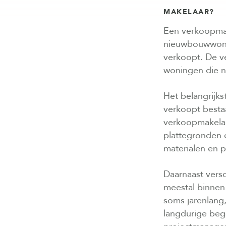
MAKELAAR?
Een verkoopmake
nieuwbouwwonin
verkoopt. De v
woningen die 
Het belangrijks
verkoopt bestaa
verkoopmakelaa
plattegronden e
materialen en p
Daarnaast vers
meestal binnen
soms jarenlang,
langdurige beg