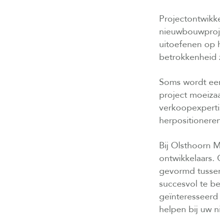
Projectontwikke
nieuwbouwproje
uitoefenen op 
betrokkenheid z
Soms wordt een
project moeiza
verkoopexpertis
herpositioneren
Bij Olsthoorn M
ontwikkelaars.
gevormd tussen 
succesvol te be
geïnteresseer
helpen bij uw 