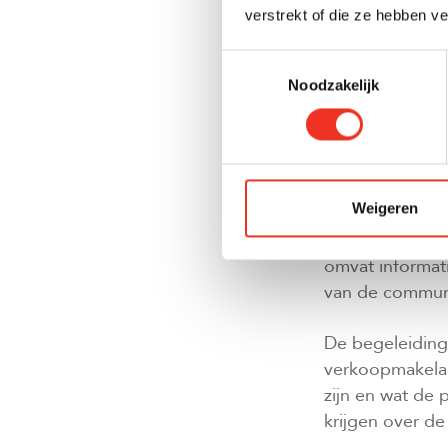
hij namens de o
verstrekt of die ze hebben v
Toestemmingsselectie
In de bouwfase
Noodzakelijk
coördineert hij
badkamers en k
HOE BEGELEI
Weigeren
Een verkoopmak
nieuwbouwaanko
omvat informat
van de communic
De begeleiding 
verkoopmakelaa
zijn en wat de 
krijgen over de