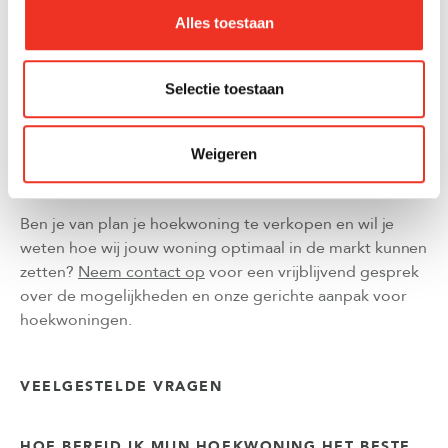
lichtinval" en "ruime tuin rondom".
Alles toestaan
Online marketing richt zich op platforms waar kopers
actief zoeken naar hoekwoningen, met gerichte
advertenties die de unieke eigenschappen
Selectie toestaan
benadrukken. Socialmedia-campagnes kunnen specifiek
gericht worden op doelgroepen die waarde hechten
Weigeren
aan ruimte en privacy, zoals gezinnen met kinderen of
mensen die thuiswerken.
Ben je van plan je hoekwoning te verkopen en wil je
weten hoe wij jouw woning optimaal in de markt kunnen
zetten?
Neem contact op
voor een vrijblijvend gesprek
over de mogelijkheden en onze gerichte aanpak voor
hoekwoningen.
VEELGESTELDE VRAGEN
HOE BEREID IK MIJN HOEKWONING HET BESTE