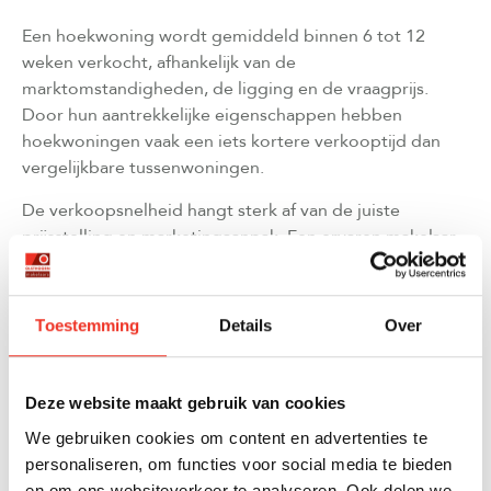
Een hoekwoning wordt gemiddeld binnen 6 tot 12
weken verkocht, afhankelijk van de
marktomstandigheden, de ligging en de vraagprijs.
Door hun aantrekkelijke eigenschappen hebben
hoekwoningen vaak een iets kortere verkooptijd dan
vergelijkbare tussenwoningen.
De verkoopsnelheid hangt sterk af van de juiste
prijsstelling en marketingaanpak. Een ervaren makelaar
kan door gerichte marketing en het benadrukken van
de unieke voordelen de verkooptijd verkorten. Ook de
staat van onderhoud speelt een belangrijke rol, omdat
Toestemming
Details
Over
hoekwoningen meer zichtbaar zijn en daardoor meer
aandacht trekken van voorbijgangers.
Deze website maakt gebruik van cookies
In een gunstige markt kunnen goed gepresenteerde
hoekwoningen zelfs binnen enkele weken verkocht
We gebruiken cookies om content en advertenties te
worden, vooral als ze in gewilde wijken staan. Een
personaliseren, om functies voor social media te bieden
realistische prijsstelling op basis van een
professionele
en om ons websiteverkeer te analyseren. Ook delen we