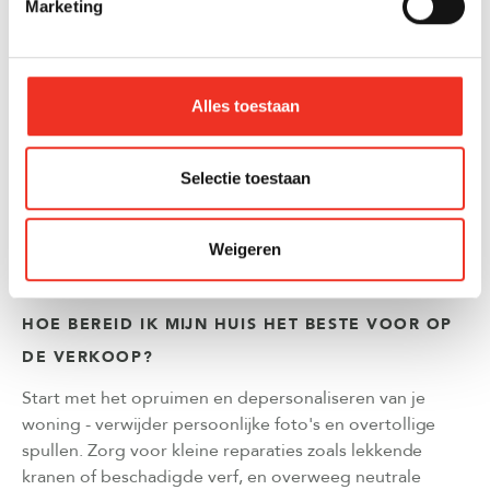
Marketing
De keuze voor een professionele verkoopmakelaar is
een investering die zich vaak terugverdient door een
hogere verkoopprijs en een snellere afhandeling. Bij
Olsthoorn Makelaars combineren we jarenlange
Alles toestaan
ervaring in het Westland met persoonlijke aandacht en
moderne marketingtechnieken.
Neem contact op
voor
Selectie toestaan
een vrijblijvend gesprek over de verkoop van jouw huis.
Weigeren
VEELGESTELDE VRAGEN
HOE BEREID IK MIJN HUIS HET BESTE VOOR OP
DE VERKOOP?
Start met het opruimen en depersonaliseren van je
woning - verwijder persoonlijke foto's en overtollige
spullen. Zorg voor kleine reparaties zoals lekkende
kranen of beschadigde verf, en overweeg neutrale