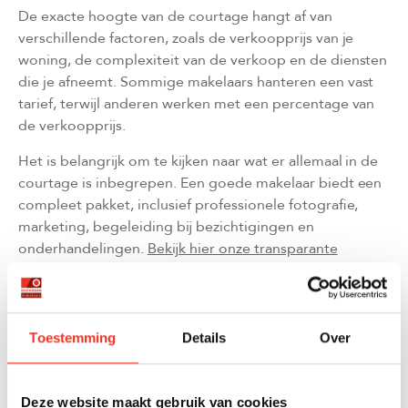
De exacte hoogte van de courtage hangt af van
verschillende factoren, zoals de verkoopprijs van je
woning, de complexiteit van de verkoop en de diensten
die je afneemt. Sommige makelaars hanteren een vast
tarief, terwijl anderen werken met een percentage van
de verkoopprijs.
Het is belangrijk om te kijken naar wat er allemaal in de
courtage is inbegrepen. Een goede makelaar biedt een
compleet pakket, inclusief professionele fotografie,
marketing, begeleiding bij bezichtigingen en
onderhandelingen.
Bekijk hier onze transparante
tarieven
en wat er allemaal bij onze dienstverlening is
inbegrepen.
Toestemming
Details
Over
HOE LANG DUURT HET OM EEN HUIS TE
VERKOPEN IN HET WESTLAND?
Deze website maakt gebruik van cookies
De gemiddelde verkooptijd in het Westland ligt tussen