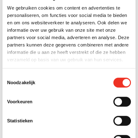
6 en 12 weken, afhankelijk van factoren zoals
We gebruiken cookies om content en advertenties te
woningtype, prijsstelling, marktomstandigheden en de
personaliseren, om functies voor social media te bieden
presentatie van de woning.
en om ons websiteverkeer te analyseren. Ook delen we
informatie over uw gebruik van onze site met onze
Verschillende factoren beïnvloeden de
partners voor social media, adverteren en analyse. Deze
verkoopsnelheid. Een realistische prijsstelling op basis
partners kunnen deze gegevens combineren met andere
van recente vergelijkbare verkopen is cruciaal voor een
informatie die u aan ze heeft verstrekt of die ze hebben
snelle verkoop. Ook de presentatie van je woning
verzameld op basis van uw gebruik van hun services.
speelt een belangrijke rol: professionele fotografie en
eventueel styling kunnen het verschil maken.
Toestemmingsselectie
De locatie binnen het Westland heeft ook invloed op de
Noodzakelijk
verkooptijd. Populaire locaties zoals het centrum van
Naaldwijk of nieuwbouwwijken verkopen vaak sneller
Voorkeuren
dan afgelegen gebieden. Seizoenseffecten spelen
eveneens een rol, waarbij het voorjaar traditioneel de
beste verkoopperiode is. Een ervaren makelaar kan de
Statistieken
verkooptijd verkorten door de juiste marketingstrategie
en actieve begeleiding van het verkoopproces.