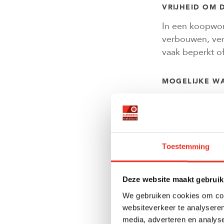
VRIJHEID OM 
In een koopwon
verbouwen, ver
vaak beperkt o
MOGELIJKE W
Een koopwoning 
en locatie, maa
woningzoektocht
Toestemming
BESCHERMING
Hoewel hypothe
Deze website maakt gebruik
zijn ze vaak vo
We gebruiken cookies om cont
terwijl een hyp
websiteverkeer te analyseren
media, adverteren en analys