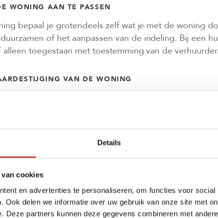
DE WONING AAN TE PASSEN
ing bepaal je grotendeels zelf wat je met de woning d
duurzamen of het aanpassen van de indeling. Bij een hu
f alleen toegestaan met toestemming van de verhuurder
AARDESTIJGING VAN DE WONING
kan in waarde stijgen. Dit is geen garantie en verschil
r bij verkoop kan dit financieel voordeel opleveren. Tijd
 speelt de locatie daarom vaak een belangrijke rol.
Details
 TEGEN STIJGENDE WOONLASTEN
eklasten kunnen veranderen, bijvoorbeeld door rentea
 van cookies
orspelbaarder dan huurprijzen. Huren kan jaarlijks word
ent en advertenties te personaliseren, om functies voor social
otheek met vaste rente juist langdurige zekerheid kan bi
. Ook delen we informatie over uw gebruik van onze site met on
e. Deze partners kunnen deze gegevens combineren met andere i