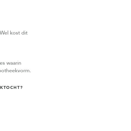
Wel kost dit
ies waarin
ypotheekvorm.
EKTOCHT?