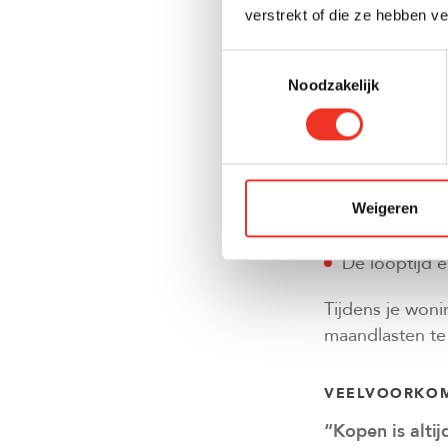
WAAR MOET JE
verstrekt of die ze hebben v
Kopen heeft vo
Toestemmingsselectie
aan:
Noodzakelijk
Onderhoudsko
Kosten koper
Weigeren
Veranderinge
De looptijd 
Tijdens je woni
maandlasten te 
VEELVOORKOM
“Kopen is alti