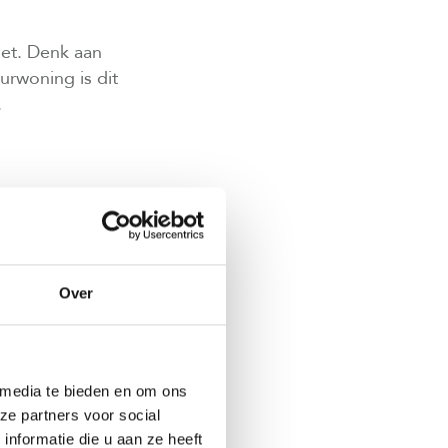
oet. Denk aan
urwoning is dit
.
t per periode
ens je
Over
anpassingen,
en verhoogd,
 media te bieden en om ons
eden.
ze partners voor social
nformatie die u aan ze heeft