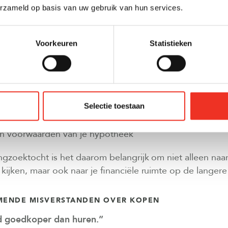
 OP LETTEN ALS JE KIEST VOOR KOPEN?
erzameld op basis van uw gebruik van hun services.
ordelen, maar brengt ook verantwoordelijkheden met z
Voorkeuren
Statistieken
sten en reparaties
, zoals overdrachtsbelasting en notariskosten
Selectie toestaan
n in inkomen of gezinssituatie
en voorwaarden van je hypotheek
ngzoektocht is het daarom belangrijk om niet alleen naa
kijken, maar ook naar je financiële ruimte op de langere 
ENDE MISVERSTANDEN OVER KOPEN
jd goedkoper dan huren.”