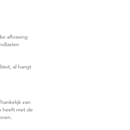
ke aflossing
andlasten
teit, al hangt
fhankelijk van
n heeft met de
wonen.