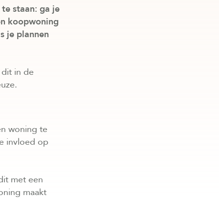
te staan: ga je
een koopwoning
s je plannen
dit in de
euze.
en woning te
 invloed op
dit met een
woning maakt