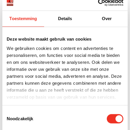
WELKE DOCUMENTEN ZIJN NODIG VOOR
Toestemming
Details
Over
ERFENISVERKOOP?
Voor erfenisverkoop zijn minimaal een uittreksel uit de
Basisregistratie Personen (BRP) van de overledene, een
Deze website maakt gebruik van cookies
verklaring van erfrecht of een testament en een geldig
We gebruiken cookies om content en advertenties te
identiteitsbewijs van alle erfgenamen vereist. Daarnaast
personaliseren, om functies voor social media te bieden
kunnen kadastrale gegevens, een energielabel en
en om ons websiteverkeer te analyseren. Ook delen we
bouwtekeningen nodig zijn.
informatie over uw gebruik van onze site met onze
partners voor social media, adverteren en analyse. Deze
De verklaring van erfrecht is een cruciaal document dat
partners kunnen deze gegevens combineren met andere
door de notaris wordt opgesteld en aantoont wie de
informatie die u aan ze heeft verstrekt of die ze hebben
rechtmatige erfgenamen zijn. Dit document is
verzameld op basis van uw gebruik van hun services.
noodzakelijk voor de overdracht van eigendom. Als er
een testament is, moet dit worden geregistreerd in het
Centraal Testamentenregister.
Toestemmingsselectie
Noodzakelijk
Voor de praktische verkoop zijn aanvullende