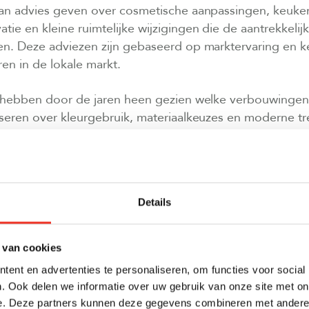
an advies geven over cosmetische aanpassingen, keuke
ie en kleine ruimtelijke wijzigingen die de aantrekkelij
en. Deze adviezen zijn gebaseerd op marktervaring en k
en in de lokale markt.
 hebben door de jaren heen gezien welke verbouwingen 
seren over kleurgebruik, materiaalkeuzes en moderne tr
en. Een frisse verflaag, moderne lichtschakelaars of h
erbedekking kunnen al veel impact hebben.
elaars helpen bij het prioriteren van verbouwingswer
Details
entatie
van je woning spelen een belangrijke rol bij de e
ers. Een makelaar weet welke ruimtes het meest kritisch
 investeringen het meeste rendement opleveren.
 van cookies
ent en advertenties te personaliseren, om functies voor social
 JE EEN SPECIALIST INSCHAKELEN IN PLAATS VAN A
. Ook delen we informatie over uw gebruik van onze site met on
e. Deze partners kunnen deze gegevens combineren met andere i