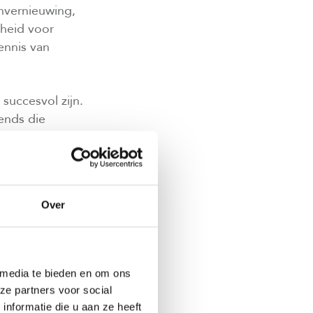
nvernieuwing,
kheid voor
ennis van
succesvol zijn.
ends die
et vervangen van
kzaamheden.
Over
erste indruk van
 bekeken
 media te bieden en om ons
LLEEN JE
ze partners voor social
nformatie die u aan ze heeft