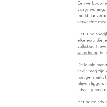
Een verbouwing 
van je woning, 
merkbaar verbe
verwachte mee
Het is belangri
elke euro die je
volksbuurt lev
waardering
help
De lokale mark
veel vraag zijn
rustiger markt
blijven liggen
advies geven o
Het beste advi