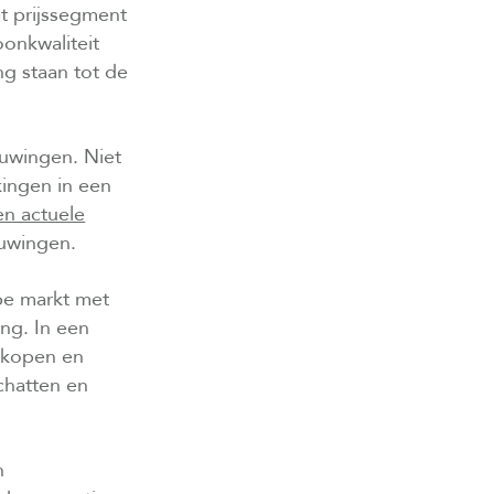
et prijssegment
oonkwaliteit
g staan tot de
ouwingen. Niet
rkingen in een
en actuele
ouwingen.
pe markt met
ing. In een
erkopen en
chatten en
n