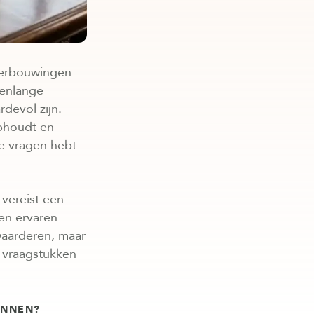
 verbouwingen
renlange
devol zijn.
ophoudt en
je vragen hebt
vereist een
en ervaren
waarderen, maar
 vraagstukken
ANNEN?