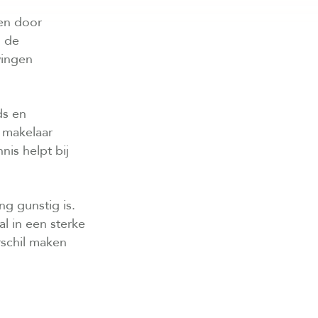
en door
n de
wingen
ds en
 makelaar
nis helpt bij
g gunstig is.
l in een sterke
rschil maken