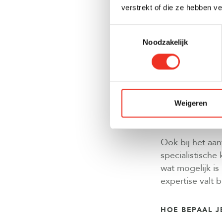
verstrekt of die ze hebben v
Je moet een spe
installatiever
Toestemmingsselectie
vereisen. Een m
Noodzakelijk
schatten of de
Voor elektra, 
advies onmisba
maar ook op de
Weigeren
inschatting kan
Ook bij het aa
specialistische
wat mogelijk i
expertise valt 
HOE BEPAAL J