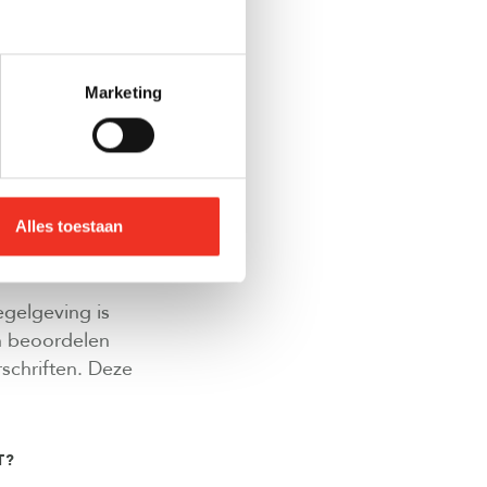
rgunningen
risico's in te
Marketing
elen.
s professioneel
 woonkwaliteit,
eerde
Alles toestaan
gelgeving is
an beoordelen
schriften. Deze
T?