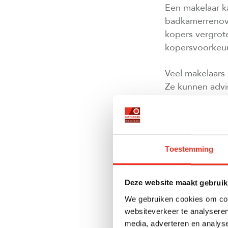
Een makelaar k
badkamerrenovat
kopers vergrot
kopersvoorkeur
Veel makelaars
Ze kunnen advi
kopers aansprek
verouderde vlo
Ook kunnen mak
Toestemming
Styling en pres
potentiële kop
worden en waar
Deze website maakt gebruik
We gebruiken cookies om cont
WANNEER MOET
websiteverkeer te analyseren
MAKELAAR?
media, adverteren en analys