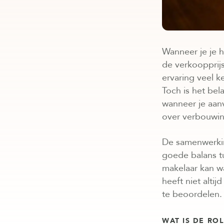
Wanneer je je 
de verkoopprij
ervaring veel k
Toch is het bel
wanneer je aan
over verbouwing
De samenwerkin
goede balans t
makelaar kan wa
heeft niet alt
te beoordelen.
WAT IS DE RO