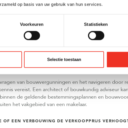
erzameld op basis van uw gebruik van hun services.
cialist inschakelen bij structurele aanpassingen,
nieuwingen, dakwerkzaamheden en verbouwingen die ve
akelaar heeft niet de technische kennis om bouwkundige 
Voorkeuren
Statistieken
 complexiteit van grote verbouwingsprojecten te beoord
leidingwerk, dragende muren en isolatiewerkzaamheden i
ar. Deze verbouwingen hebben niet alleen impact op de
 veiligheid en energieprestatie van je woning. Een verk
Selectie toestaan
 later tot kostbare problemen leiden.
nvragen van bouwvergunningen en het navigeren door re
 kennis vereist. Een architect of bouwkundig adviseur k
s binnen de geldende bestemmingsplannen en bouwvoor
buiten het vakgebied van een makelaar.
E OF EEN VERBOUWING DE VERKOOPPRIJS VERHOOG