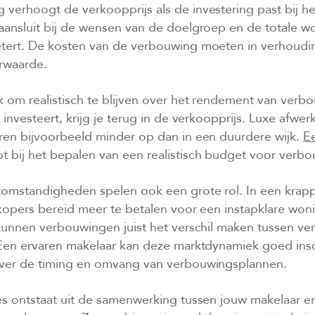
verhoogt de verkoopprijs als de investering past bij h
aansluit bij de wensen van de doelgroep en de totale w
tert. De kosten van de verbouwing moeten in verhoudin
rwaarde.
jk om realistisch te blijven over het rendement van verb
 investeert, krijg je terug in de verkoopprijs. Luxe afwe
eren bijvoorbeeld minder op dan in een duurdere wijk.
E
t bij het bepalen van een realistisch budget voor verb
tomstandigheden spelen ook een grote rol. In een krap
 kopers bereid meer te betalen voor een instapklare won
 kunnen verbouwingen juist het verschil maken tussen v
. Een ervaren makelaar kan deze marktdynamiek goed ins
ver de timing en omvang van verbouwingsplannen.
es ontstaat uit de samenwerking tussen jouw makelaar e