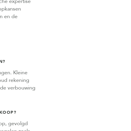
che expertise
oopkansen
en en de
N?
gen. Kleine
oud rekening
a de verbouwing
RKOOP?
op, gevolgd