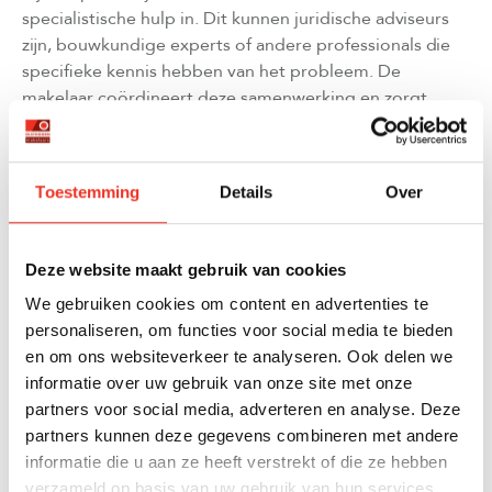
specialistische hulp in. Dit kunnen juridische adviseurs
zijn, bouwkundige experts of andere professionals die
specifieke kennis hebben van het probleem. De
makelaar coördineert deze samenwerking en zorgt
ervoor dat de verkoper goed wordt vertegenwoordigd
en geïnformeerd blijft over alle ontwikkelingen.
Toestemming
Details
Over
WELKE JURIDISCHE DOCUMENTEN REGELT EEN
VERKOOPMAKELAAR?
Deze website maakt gebruik van cookies
Een verkoopmakelaar regelt en controleert essentiële
We gebruiken cookies om content en advertenties te
documenten zoals het koopcontract, de
personaliseren, om functies voor social media te bieden
woningbrochure, eigendomsbewijzen,
en om ons websiteverkeer te analyseren. Ook delen we
bouwvergunningen en energielabels. Ook zorgt de
informatie over uw gebruik van onze site met onze
makelaar voor correcte overdracht van alle relevante
partners voor social media, adverteren en analyse. Deze
papieren aan de notaris.
partners kunnen deze gegevens combineren met andere
Het koopcontract is het belangrijkste document dat de
informatie die u aan ze heeft verstrekt of die ze hebben
makelaar opstelt of controleert. Hierin worden alle
verzameld op basis van uw gebruik van hun services.