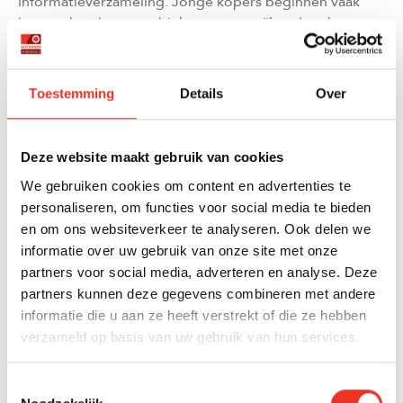
informatieverzameling. Jonge kopers beginnen vaak
hun zoektocht op mobiele apps, terwijl oudere kopers
misschien eerst de lokale krant lezen. Door meerdere
kanalen te gebruiken, vergroot de makelaar de kans dat
de woning wordt gezien door alle potentiële
Toestemming
Details
Over
geïnteresseerden.
Een gecoördineerde multichannelstrategie creëert ook
Deze website maakt gebruik van cookies
meer urgentie en interesse. Wanneer een woning op
We gebruiken cookies om content en advertenties te
verschillende platforms zichtbaar is en er meerdere
personaliseren, om functies voor social media te bieden
bezichtigingen worden georganiseerd, ontstaat er een
en om ons websiteverkeer te analyseren. Ook delen we
gevoel van vraag en concurrentie. Dit kan leiden tot
informatie over uw gebruik van onze site met onze
betere biedingen en een hogere verkoopprijs.
partners voor social media, adverteren en analyse. Deze
Bovendien fungeren de verschillende kanalen als back-
partners kunnen deze gegevens combineren met andere
up voor elkaar, mocht één kanaal tijdelijk minder
informatie die u aan ze heeft verstrekt of die ze hebben
effectief zijn.
verzameld op basis van uw gebruik van hun services.
HOE METEN MAKELAARS DE EFFECTIVITEIT VAN
Toestemmingsselectie
VERSCHILLENDE VERKOOPKANALEN?