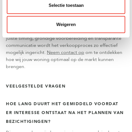
Het succesvol plannen van bezichtigingen vereist
Selectie toestaan
ervaring, lokale marktkennis en een strategische aanpak.
Een professionele verkoopmakelaar combineert
traditionele methoden met moderne digitale
Weigeren
technieken om optimale resultaten te behalen. Door de
juiste timing, grondige voorbereiding en transparante
communicatie wordt het verkoopproces zo effectief
mogelijk ingericht.
Neem contact op
om te ontdekken
hoe wij jouw woning optimaal op de markt kunnen
brengen.
VEELGESTELDE VRAGEN
HOE LANG DUURT HET GEMIDDELD VOORDAT
ER INTERESSE ONTSTAAT NA HET PLANNEN VAN
BEZICHTIGINGEN?