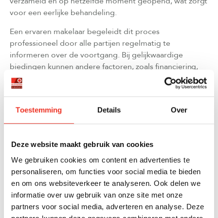
verzameld en op hetzelfde moment geopend, wat zorgt
voor een eerlijke behandeling.
Een ervaren makelaar begeleidt dit proces
professioneel door alle partijen regelmatig te
informeren over de voortgang. Bij gelijkwaardige
biedingen kunnen andere factoren, zoals financiering,
gewenste opleverdatum of specifieke voorwaarden, de
doorslag geven. Het doel is altijd om de beste deal
voor de verkoper te realiseren, terwijl alle kopers
Toestemming
Details
Over
respectvol worden behandeld.
WELKE ROL SPEELT DIGITALE MARKETING BIJ
Deze website maakt gebruik van cookies
HET PLANNEN VAN BEZICHTIGINGEN?
We gebruiken cookies om content en advertenties te
personaliseren, om functies voor social media te bieden
Digitale marketing is cruciaal voor het plannen van
en om ons websiteverkeer te analyseren. Ook delen we
bezichtigingen, omdat het de zichtbaarheid van de
informatie over uw gebruik van onze site met onze
woning vergroot en potentiële kopers efficiënt
partners voor social media, adverteren en analyse. Deze
informeert over bezichtigingsmogelijkheden. Social