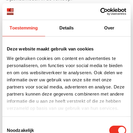
Gedurende het traject controleert de makelaar
regelmatig of alle documenten zijn ontvangen en of de
akte van levering correct wordt opgesteld. Bij vragen of
Toestemming
Details
Over
onduidelijkheden treedt de makelaar op als schakel
tussen de partijen en de notaris. Ook coördineert de
makelaar praktische zaken, zoals het tijdstip van de
Deze website maakt gebruik van cookies
afspraak en wie er allemaal aanwezig moeten zijn.
We gebruiken cookies om content en advertenties te
personaliseren, om functies voor social media te bieden
WAT GEBEURT ER ALS DE OVERDRACHT WORDT
en om ons websiteverkeer te analyseren. Ook delen we
VERTRAAGD?
informatie over uw gebruik van onze site met onze
partners voor social media, adverteren en analyse. Deze
Bij een vertraging van de overdracht informeert de
partners kunnen deze gegevens combineren met andere
makelaar onmiddellijk alle betrokken partijen en
informatie die u aan ze heeft verstrekt of die ze hebben
onderzoekt hij de oorzaak van de vertraging.
verzameld op basis van uw gebruik van hun services.
Vervolgens wordt er een nieuwe overdrachtsdatum
gepland en worden eventuele gevolgen voor beide
Toestemmingsselectie
partijen besproken.
Noodzakelijk