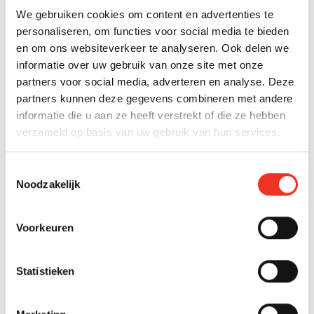
als beide makelaars aanspraak maken op hun
We gebruiken cookies om content en advertenties te
vergoeding.
personaliseren, om functies voor social media te bieden
Een belangrijke overweging bij het wisselen is de
en om ons websiteverkeer te analyseren. Ook delen we
nabewerkingsclausule. Als je vorige makelaar potentiële
informatie over uw gebruik van onze site met onze
kopers heeft geïntroduceerd, heeft hij vaak nog 3
partners voor social media, adverteren en analyse. Deze
maanden na contractbeëindiging recht op provisie als
partners kunnen deze gegevens combineren met andere
een van deze kopers alsnog koopt. Communiceer
informatie die u aan ze heeft verstrekt of die ze hebben
daarom duidelijk met je nieuwe makelaar over
verzameld op basis van uw gebruik van hun services.
eventuele lopende onderhandelingen of
geïnteresseerde partijen.
Start met een gratis
Toestemmingsselectie
waardering
om je nieuwe verkoopstrategie goed voor
Noodzakelijk
te bereiden.
Het begrijpen van contractvoorwaarden is cruciaal voor
Voorkeuren
een succesvolle woningverkoop. Door goed
geïnformeerd te zijn over looptijden,
Statistieken
beëindigingsmogelijkheden en je rechten als verkoper,
kun je weloverwogen beslissingen nemen. Wij staan
voor transparante afspraken en heldere communicatie