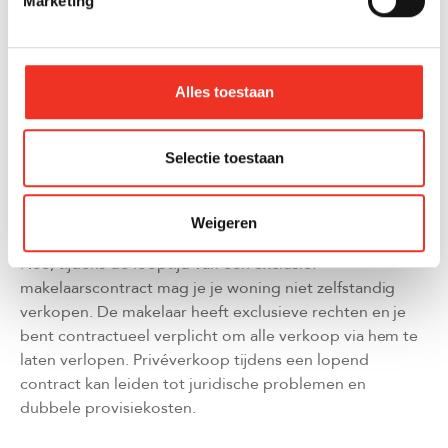
Marketing
over alle contractaspecten.
Neem contact op
voor een
vrijblijvend gesprek over jouw verkoopplannen.
Alles toestaan
VEELGESTELDE VRAGEN
Selectie toestaan
KAN IK MIJN HUIS NOG STEEDS PRIVÉ
VERKOPEN ALS IK EEN MAKELAAR HEB
Weigeren
INGESCHAKELD?
Nee, tijdens de looptijd van een exclusief
makelaarscontract mag je je woning niet zelfstandig
verkopen. De makelaar heeft exclusieve rechten en je
bent contractueel verplicht om alle verkoop via hem te
laten verlopen. Privéverkoop tijdens een lopend
contract kan leiden tot juridische problemen en
dubbele provisiekosten.