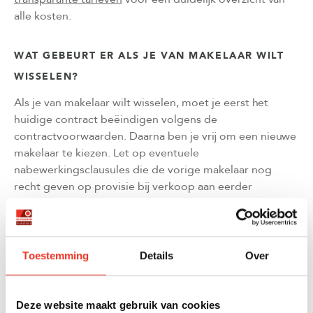
alle kosten.
WAT GEBEURT ER ALS JE VAN MAKELAAR WILT
WISSELEN?
Als je van makelaar wilt wisselen, moet je eerst het
huidige contract beëindigen volgens de
contractvoorwaarden. Daarna ben je vrij om een nieuwe
makelaar te kiezen. Let op eventuele
nabewerkingsclausules die de vorige makelaar nog
recht geven op provisie bij verkoop aan eerder
geïntroduceerde kopers.
Het wisselen van makelaar vereist zorgvuldige planning.
Zorg ervoor dat je het huidige contract correct opzegt
Toestemming
Details
Over
en wacht tot de opzegtermijn is verstreken voordat je
een nieuw contract tekent. Anders kun je in een situatie
terechtkomen waarin je dubbele provisie moet betalen
Deze website maakt gebruik van cookies