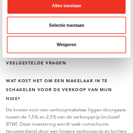
Alles toestaan
Het verkopen van je huis hoeft met de juiste
voorbereiding en professionele begeleiding geen
langdurig proces te zijn. Wij helpen je graag met een
Selectie toestaan
realistische planning en een effectieve
verkoopstrategie.
Neem contact op
voor een
vrijblijvend gesprek over de verkoop van jouw woning.
Weigeren
VEELGESTELDE VRAGEN
WAT KOST HET OM EEN MAKELAAR IN TE
SCHAKELEN VOOR DE VERKOOP VAN MIJN
HUIS?
De kosten voor een verkoopmakelaar liggen doorgaans
tussen de 1,5% en 2,5% van de verkoopprijs (inclusief
BTW). Deze investering wordt vaak ruimschoots
terugverdiend door een hogere verkoopprijs en kortere