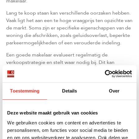
makelaar.
Lang te koop staan kan verschillende oorzaken hebben.
Vaak ligt het aan een te hoge vraagprijs ten opzichte van
de markt. Soms zijn er specifieke eigenschappen van de
woning die afschrikken, zoals geluidsoverlast, beperkte
parkeermogelijkheden of een verouderde indeling.
Een goede makelaar evalueert regelmatig de
verkoopstrategie en stelt waar nodig bij. Dit kan
inhouden dat de marketing wordt aangepast, de
presentatie wordt verbeterd of dat er wordt gekeken
naar kleine investeringen die de aantrekkelijkheid
Toestemming
Details
Over
verhogen.
Aanvullende services
zoals styling kunnen
helpen om de woning in een nieuw daglicht te zetten.
Deze website maakt gebruik van cookies
HOE BEREID JE JE HUIS VOOR OM HET SNELLER
We gebruiken cookies om content en advertenties te
TE VERKOPEN?
personaliseren, om functies voor social media te bieden
Een goede voorbereiding begint met grondig
en om ons websiteverkeer te analyseren. Ook delen we