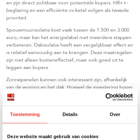
en zijn direct zichtbaar voor potentiële kopers. HR++-
beglazing en een efficiënte cv-ketel volgen als tweede
prioriteit.
Spouwmuurisolatie kost vaak tussen de 1.500 en 3.000
euro, maar kan het energielabel met meerdere stappen
verbeteren. Dakisolatie heeft een vergelijkbaar effect en
is relatief eenvoudig aan te brengen. Deze maatregelen
zijn niet alleen kosteneffectief, maar ook goed uit te
leggen aan kopers.
Zonnepanelen kunnen ook interessant zijn, afhankelijk
van de woning en het dak. Hoewel de investering hoger
is, spreken ze veel kopers aan vanwege de directe
energiebesparing. Een
professionele waardering
kan
helpen om de exacte meerwaarde te bepalen.
Toestemming
Details
Over
HOE COÖRDINEERT EEN MAKELAAR DE
UITVOERING VAN ENERGIEVERBETERINGEN?
Deze website maakt gebruik van cookies