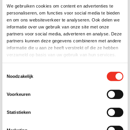
We gebruiken cookies om content en advertenties te
Een makelaar coördineert energieverbeteringen door
personaliseren, om functies voor social media te bieden
een planning op te stellen, betrouwbare leveranciers te
en om ons websiteverkeer te analyseren. Ook delen we
selecteren en de voortgang te bewaken. Ze zorgen
informatie over uw gebruik van onze site met onze
ervoor dat alle werkzaamheden tijdig en volgens
partners voor social media, adverteren en analyse. Deze
afspraak worden uitgevoerd, zodat de woning optimaal
partners kunnen deze gegevens combineren met andere
gepresenteerd kan worden aan potentiële kopers.
informatie die u aan ze heeft verstrekt of die ze hebben
De makelaar begint met het maken van een realistisch
verzameld op basis van uw gebruik van hun services.
tijdschema. Ze houden rekening met levertijden van
materialen en de beschikbaarheid van installateurs.
Toestemmingsselectie
Vervolgens selecteren ze gekwalificeerde professionals
Noodzakelijk
uit hun netwerk, vaak met wie ze al eerder succesvol
hebben samengewerkt.
Voorkeuren
Tijdens de uitvoering houdt de makelaar toezicht op de
kwaliteit en de planning. Ze communiceren regelmatig
Statistieken
met de uitvoerders en houden je als eigenaar op de
hoogte van de voortgang. Na afronding zorgen ze
ervoor dat alle benodigde certificaten en