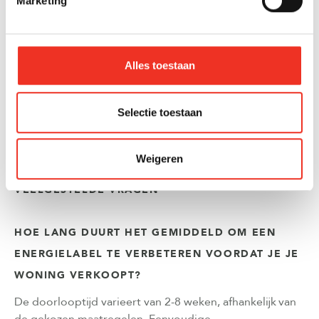
Marketing
garantiebewijzen correct worden opgeleverd.
Bij Olsthoorn Makelaars begeleiden we je graag bij het
hele proces van energielabelverbetering. Met onze
Alles toestaan
jarenlange ervaring en ons uitgebreide netwerk van
specialisten zorgen we ervoor dat je woning optimaal
wordt voorbereid op de verkoop.
Neem contact op
Selectie toestaan
voor een vrijblijvend gesprek over de mogelijkheden
voor jouw woning.
Weigeren
VEELGESTELDE VRAGEN
HOE LANG DUURT HET GEMIDDELD OM EEN
ENERGIELABEL TE VERBETEREN VOORDAT JE JE
WONING VERKOOPT?
De doorlooptijd varieert van 2-8 weken, afhankelijk van
de gekozen maatregelen. Eenvoudige