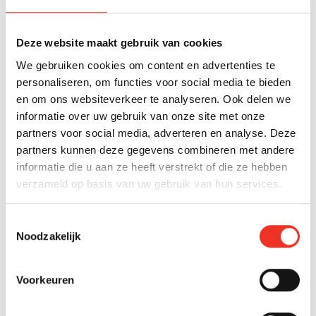
"Contact opnemen" of "Meer info", leiden direct naar
contactformulieren of telefoonnummers. Het
regelmatig delen van succesverhalen en verkochte
Deze website maakt gebruik van cookies
woningen met duidelijke contactgegevens moedigt
We gebruiken cookies om content en advertenties te
mensen aan om contact op te nemen voor hun eigen
personaliseren, om functies voor social media te bieden
verkoop of aankoop.
en om ons websiteverkeer te analyseren. Ook delen we
informatie over uw gebruik van onze site met onze
Engagement met comments en berichten is cruciaal
partners voor social media, adverteren en analyse. Deze
voor leadgeneratie. Snelle, persoonlijke reacties op
partners kunnen deze gegevens combineren met andere
vragen tonen professionaliteit en kunnen direct leiden
informatie die u aan ze heeft verstrekt of die ze hebben
tot afspraken. Het organiseren van online events, zoals
verzameld op basis van uw gebruik van hun services.
virtuele open huizen of informatiesessies over de
woningmarkt, kan ook waardevolle leads opleveren.
Toestemmingsselectie
Noodzakelijk
WELKE FOUTEN MAKEN MAKELAARS VAAK OP
SOCIALE MEDIA?
Voorkeuren
Makelaars maken vaak de fout dat ze te veel verkopen
en te weinig waarde bieden aan hun volgers.