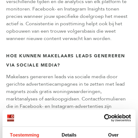
verschillende tijden en de analytics van elk platform te
monitoren. Facebook- en Instagram Insights tonen
precies wanneer jouw specifieke doelgroep het meest
actief is. Consistentie in posttiming helpt ook bij het
opbouwen van een trouwe volgersbasis die weet
wanneer nieuwe content verwacht kan worden.
HOE KUNNEN MAKELAARS LEADS GENEREREN
VIA SOCIALE MEDIA?
Makelaars genereren leads via sociale media door
gerichte advertentiecampagnes in te zetten met lead
magnets zoals gratis woningwaarderingen,
marktanalyses of aankoopgidsen. Contactformulieren
die in Facebook- en Instagram-advertenties zijn
geïntegreerd, maken het gemakkelijk voor
geïnteresseerden om hun gegevens achter te laten.
Call-to-actionknoppen op bedrijfspagina's, zoals
Toestemming
Details
Over