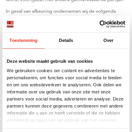
In geval van afkeuring ondernemen wij de volgende
stappen:
Directe communicatie naar alle betrokken partijen
over de situatie
Toestemming
Details
Over
Onderzoek naar mogelijke alternatieve
financieringsmogelijkheden voor de koper
Deze website maakt gebruik van cookies
Heractivering van de woning op de markt indien
We gebruiken cookies om content en advertenties te
geen oplossing mogelijk is
personaliseren, om functies voor social media te bieden
en om ons websiteverkeer te analyseren. Ook delen we
Contact met andere eerder geïnteresseerde kopers
informatie over uw gebruik van onze site met onze
Soms kan een afkeuring worden opgelost door
partners voor social media, adverteren en analyse. Deze
aanpassingen in het bod, bijvoorbeeld door een lagere
partners kunnen deze gegevens combineren met andere
koopsom of andere voorwaarden. In andere gevallen
informatie die u aan ze heeft verstrekt of die ze hebben
betekent het definitief het einde van de
verzameld op basis van uw gebruik van hun services.
onderhandelingen met die specifieke koper. Dankzij