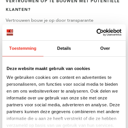
VERTROUWEN OP TE BOUWEN MET POTENTIËLE
KLANTEN?
Vertrouwen bouw je op door transparante
communicatie, het nakomen van beloftes, het tonen van
lokale expertise en het bieden van meerwaarde zonder
direct iets terug te verwachten. Authentieke
klantverhalen en een consistente professionele
Toestemming
Details
Over
uitstraling versterken dit vertrouwen verder.
Transparantie in communicatie betekent eerlijk zijn over
Deze website maakt gebruik van cookies
marktomstandigheden, realistische verwachtingen
We gebruiken cookies om content en advertenties te
scheppen en duidelijk uitleggen hoe het verkoopproces
personaliseren, om functies voor social media te bieden
verloopt. Klanten waarderen het wanneer je proactief
en om ons websiteverkeer te analyseren. Ook delen we
communiceert over ontwikkelingen en hen niet voor
informatie over uw gebruik van onze site met onze
verrassingen plaatst.
partners voor social media, adverteren en analyse. Deze
Lokale expertise demonstreer je door diepgaande
partners kunnen deze gegevens combineren met andere
kennis van de buurt, recente verkopen en
informatie die u aan ze heeft verstrekt of die ze hebben
marktontwikkelingen. Klanten willen een makelaar die
verzameld op basis van uw gebruik van hun services.