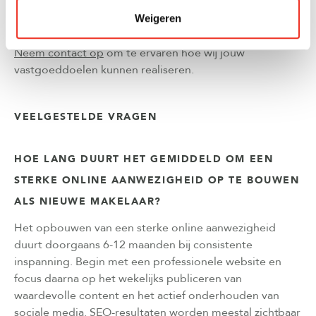
succes. Wij bij Olsthoorn Makelaars geloven in
persoonlijke service en transparante communicatie als
Weigeren
fundament voor elke succesvolle vastgoedtransactie.
Neem contact op
om te ervaren hoe wij jouw
vastgoeddoelen kunnen realiseren.
VEELGESTELDE VRAGEN
HOE LANG DUURT HET GEMIDDELD OM EEN
STERKE ONLINE AANWEZIGHEID OP TE BOUWEN
ALS NIEUWE MAKELAAR?
Het opbouwen van een sterke online aanwezigheid
duurt doorgaans 6-12 maanden bij consistente
inspanning. Begin met een professionele website en
focus daarna op het wekelijks publiceren van
waardevolle content en het actief onderhouden van
sociale media. SEO-resultaten worden meestal zichtbaar