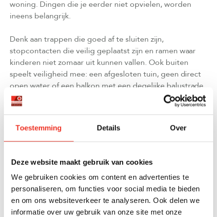
woning. Dingen die je eerder niet opvielen, worden
ineens belangrijk.
Denk aan trappen die goed af te sluiten zijn,
stopcontacten die veilig geplaatst zijn en ramen waar
kinderen niet zomaar uit kunnen vallen. Ook buiten
speelt veiligheid mee: een afgesloten tuin, geen direct
open water of een balkon met een degelijke balustrade.
Niet alles hoeft direct perfect te zijn. Veel
veiligheidsmaatregelen kun je aanpassen, maar het is
Toestemming
Details
Over
prettig als de basis klopt.
Deze website maakt gebruik van cookies
Buiten spelen: waar let je écht op?
We gebruiken cookies om content en advertenties te
personaliseren, om functies voor social media te bieden
Een tuin is voor veel gezinnen een grote wens, maar
en om ons websiteverkeer te analyseren. Ook delen we
grootte is minder belangrijk dan bruikbaarheid. Een
informatie over uw gebruik van onze site met onze