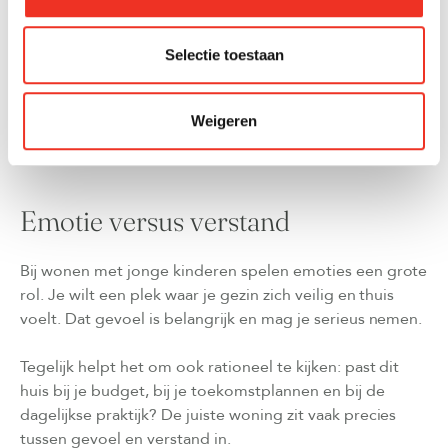
Kunnen kinderen hier ook als tiener fijn wonen?
Blijft de buurt aantrekkelijk als ze zelfstandiger
Selectie toestaan
worden?
Door iets ruimer te denken, voorkom je dat je over een
Weigeren
paar jaar alweer moet verhuizen.
Emotie versus verstand
Bij wonen met jonge kinderen spelen emoties een grote
rol. Je wilt een plek waar je gezin zich veilig en thuis
voelt. Dat gevoel is belangrijk en mag je serieus nemen.
Tegelijk helpt het om ook rationeel te kijken: past dit
huis bij je budget, bij je toekomstplannen en bij de
dagelijkse praktijk? De juiste woning zit vaak precies
tussen gevoel en verstand in.