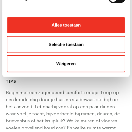
Ook in de zomer voordeel:
Verduurzaming is niet
alleen een winterverhaal. Isolatie, zonwering en
slimme ventilatie kunnen helpen om oververhitting
Alles toestaan
te beperken, waardoor je woning ook op warme
dagen vaak aangenamer blijft.
Selectie toestaan
Praktische tips en valkuilen
Weigeren
TIPS
Begin met een zogenoemd comfort-rondje. Loop op
een koude dag door je huis en sta bewust stil bij hoe
het aanvoelt. Let daarbij vooral op een paar dingen:
waar voel je tocht, bijvoorbeeld bij ramen, deuren, de
brievenbus of het kruipluik? Welke muren of vloeren
voelen opvallend koud aan? En welke ruimte warmt