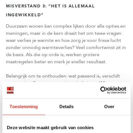
MISVERSTAND 3: “HET IS ALLEMAAL
INGEWIKKELD”
Duurzaam wonen kan complex lijken door alle opties en
meningen, maar in de kern draait het om twee vragen:
waar verlies je warmte en hoe zorg je voor frisse lucht
zonder onnodig warmteverlies? Veel comfortwinst zit in
de basis. Als die op orde is, werken grotere
maatregelen beter en merk je sneller resultaat.
Belangrijk om te onthouden: wat passend is, verschilt
per woning. Een tussenwoning uit de jaren ’30 vraagt
andere stappen dan een appartement uit de jaren ’90.
Zie verduurzamen daarom niet als één vast lijstje, maar
als maatwerk.
Toestemming
Details
Over
Waar merk je het het meest aan?
Deze website maakt gebruik van cookies